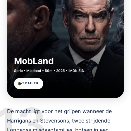
MobLand
Serie • Misdaad • 59m • 2025 • IMDb 8.3
TRAILER
13
De macht ligt voor het grijpen wanneer de
Harrigans en Stevensons, twee strijdende
Londense misdaadfamilies, botsen in een