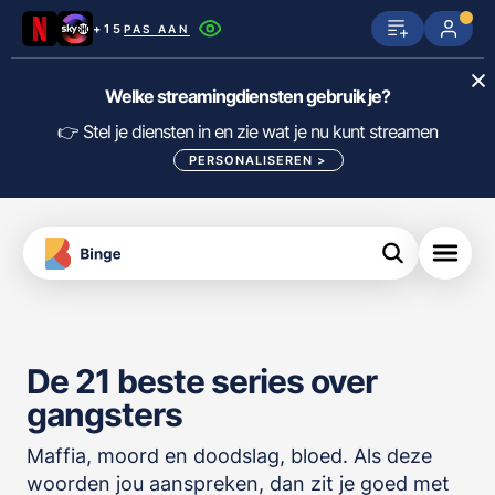
+15
PAS AAN
Netflix
SkyShowtime
Prime Video
Welke streamingdiensten gebruik je?
ijn
nge
Disney+
Videoland
HBO Max
👉 Stel je diensten in en zie wat je nu kunt streamen
PERSONALISEREN
>
NPO Start
Apple TV+
NLZIET
tips
Viaplay
Pathé Thuis
Apple TV
jsten
uws
Film1
Lumière
KIJK
De 21 beste series over
meJane
Canal+
Download
gangsters
de
FILTER FILMS EN SERIES OP MIJN
Binge
DIENSTEN
App
Maffia, moord en doodslag, bloed. Als deze
woorden jou aanspreken, dan zit je goed met
ALLES/NIETS SELECTEREN