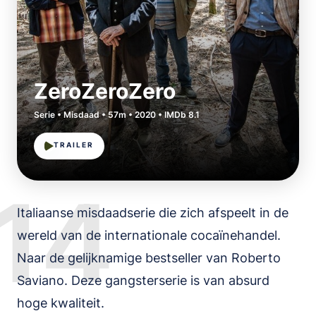
ZeroZeroZero
Serie • Misdaad • 57m • 2020 • IMDb 8.1
TRAILER
14
Italiaanse misdaadserie die zich afspeelt in de
wereld van de internationale cocaïnehandel.
Naar de gelijknamige bestseller van Roberto
Saviano. Deze gangsterserie is van absurd
hoge kwaliteit.