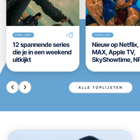
12
TOPLIJST
TOPLIJST
12 spannende series
Nieuw op Netflix
die je in een weekend
MAX, Apple TV,
uitkijkt
SkyShowtime, N
Start, Videoland,
Disney+ en Prim
Video in week 31 
ALLE TOPLIJSTEN
2026