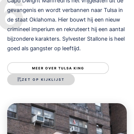
6
Capo Dwight Manfredi is net vrijgelaten uit de
gevangenis en wordt verbannen naar Tulsa in
de staat Oklahoma. Hier bouwt hij een nieuw
crimineel imperium en rekruteert hij een aantal
bijzondere karakters. Sylvester Stallone is heel
goed als gangster op leeftijd.
MEER OVER TULSA KING
ZET OP KIJKLIJST