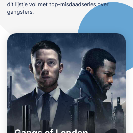
dit lijstje vol met top-misdaadseries over
OPSLAAN
gangsters.
Gangs of London