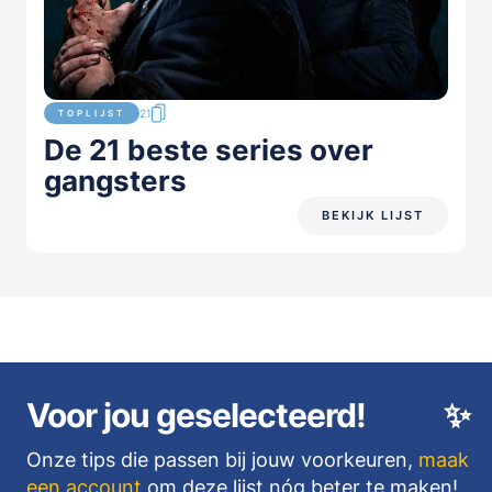
21
TOPLIJST
De 21 beste series over
gangsters
BEKIJK LIJST
Voor jou geselecteerd!
✨
Onze tips die passen bij jouw voorkeuren,
maak
een account
om deze lijst nóg beter te maken!