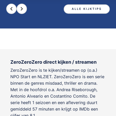
ALLE KIJKTIPS
ZeroZeroZero direct kijken / streamen
ZeroZeroZero is te kijken/streamen op (o.a.)
NPO Start en NLZIET. ZeroZeroZero is een serie
binnen de genres
misdaad, thriller en drama
.
Met in de hoofdrol o.a.
Andrea Riseborough
,
Antonio Alveario
en
Costantino Comito
. De
serie heeft 1 seizoen en een aflevering duurt
gemiddeld 57 minuten en krijgt op IMDb een
cijfer van 8.1 .