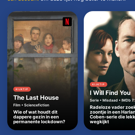
KIJKTIP
KIJKTIP
I Will Find You
The Last House
Serie • Misdaad • IMDb 7.
Film • Sciencefiction
Radeloze vader zoe
Wie of wat houdt dit
zoontje in een Harla
dappere gezin in een
Coben-serie die lek
permanente lockdown?
wegkijkt