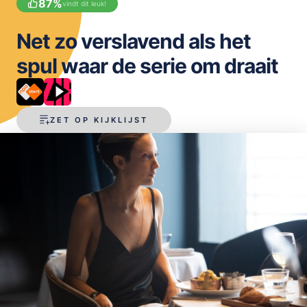
87
%
vindt dit leuk!
OPSLAAN
Net zo verslavend als het
spul waar de serie om draait
ZET OP KIJKLIJST