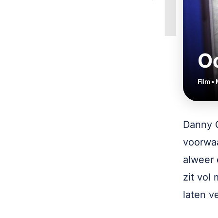
1
Oc
Film •
Danny O
voorwaa
alweer 
zit vol 
laten v