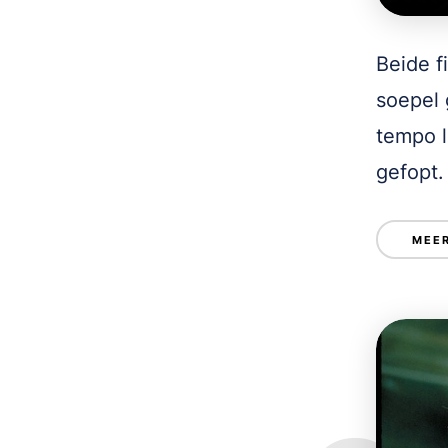
Beide f
soepel 
tempo l
gefopt.