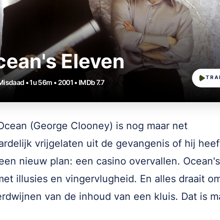
ean's Eleven
TRA
 Misdaad • 1u 56m • 2001 • IMDb 7.7
cean (George Clooney) is nog maar net
rdelijk vrijgelaten uit de gevangenis of hij heef
een nieuw plan: een casino overvallen. Ocean'
met illusies en vingervlugheid. En alles draait o
erdwijnen van de inhoud van een kluis. Dat is m