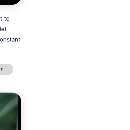
t te
Het
constant
ST