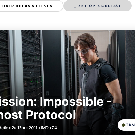
ZET OP KIJKLIJST
 OVER OCEAN'S ELEVEN
ssion: Impossible -
ost Protocol
TRA
Actie • 2u 12m • 2011 • IMDb 7.4