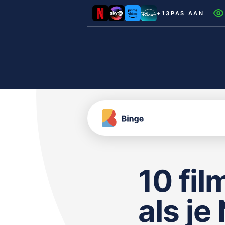
+13
PAS AAN
Netflix
Videoland
NLZIET
Film1
Canal+
10 fil
als j