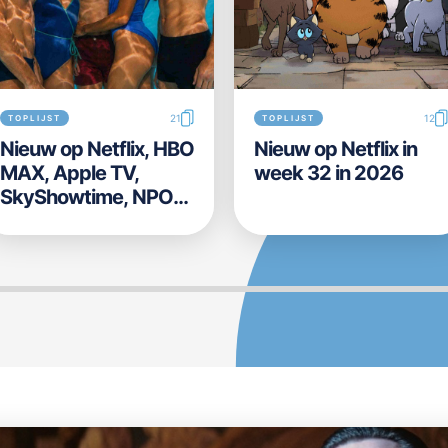
21
12
TOPLIJST
TOPLIJST
Nieuw op Netflix, HBO
Nieuw op Netflix in
MAX, Apple TV,
week 32 in 2026
SkyShowtime, NPO
Start, Videoland,
Disney+ en Prime
Video in week 31 in
2026