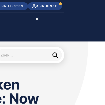
IJN LIJSTEN
MIJN BINGE
Disney+
Apple TV+
Apple TV
meJane
jken
e: Now