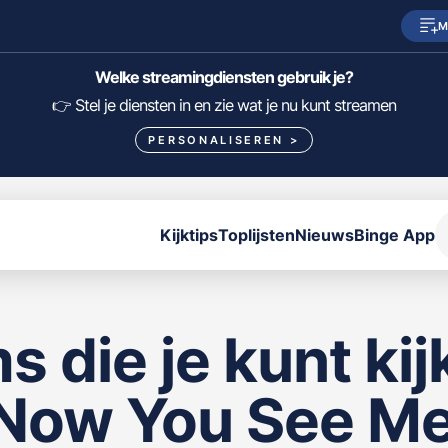
M
SkyShowtime
Prime Video
Welke streamingdiensten gebruik je?
HBO Max
NPO Start
👉 Stel je diensten in en zie wat je nu kunt streamen
PERSONALISEREN
>
Viaplay
Pathé Thuis
Lumière
KIJK
Kijktips
Toplijsten
Nieuws
Binge App
FILTER FILMS EN SERIES OP MIJN DIENSTEN
ALLES/NIETS SELECTEREN
OPSLAAN
ms die je kunt ki
e Now You See M