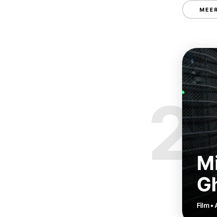
MEER
2
Mi
Gh
Film • 