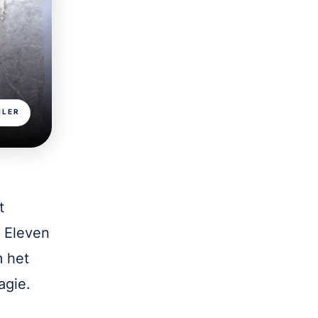
ILER
t
s Eleven
m het
agie.