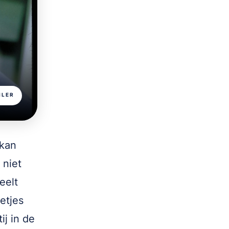
ILER
 kan
 niet
eelt
etjes
ij in de