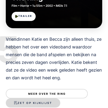
Film • Horror • 1u 55m • 2002 • IMDb 7.1
TRAILER
5
Vriendinnen Katie en Becca zijn alleen thuis, ze
hebben het over een videoband waardoor
mensen die de band afspelen en bekijken na
precies zeven dagen overlijden. Katie bekent
dat ze de video een week geleden heeft gezien
en dan wordt het heel eng.
It Follows
MEER OVER THE RING
ZET OP KIJKLIJST
Film • Horror • 1u 40m • 2014 • IMDb 6.8