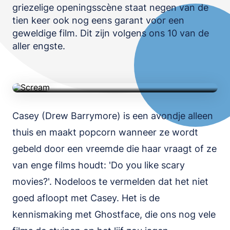
griezelige openingsscène staat negen van de
OPSLAAN
tien keer ook nog eens garant voor een
Scream
geweldige film. Dit zijn volgens ons 10 van de
aller engste.
Film • Horror • 1u 46m • 1996 • IMDb 7.4
TRAILER
Casey (Drew Barrymore) is een avondje alleen
thuis en maakt popcorn wanneer ze wordt
gebeld door een vreemde die haar vraagt of ze
van enge films houdt: 'Do you like scary
movies?'. Nodeloos te vermelden dat het niet
goed afloopt met Casey. Het is de
kennismaking met Ghostface, die ons nog vele