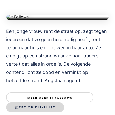
TRAILER
Een jonge vrouw rent de straat op, zegt tegen
iedereen dat ze geen hulp nodig heeft, rent
terug naar huis en rijdt weg in haar auto. Ze
eindigt op een strand waar ze haar ouders
vertelt dat alles in orde is. De volgende
ochtend licht ze dood en verminkt op
hetzelfde strand. Angstaanjagend.
Jaws
MEER OVER IT FOLLOWS
ZET OP KIJKLIJST
Film • Thriller • 2u 04m • 1975 • IMDb 8.1