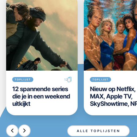
12
TOPLIJST
TOPLIJST
12 spannende series
Nieuw op Netflix
die je in een weekend
MAX, Apple TV,
uitkijkt
SkyShowtime, N
Start, Videoland,
Disney+ en Prim
Video in week 31 
ALLE TOPLIJSTEN
2026