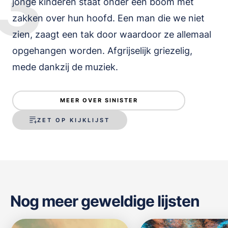
3
jonge kinderen staat onder een boom met
zakken over hun hoofd. Een man die we niet
zien, zaagt een tak door waardoor ze allemaal
opgehangen worden. Afgrijselijk griezelig,
mede dankzij de muziek.
MEER OVER SINISTER
ZET OP KIJKLIJST
Nog meer geweldige lijsten