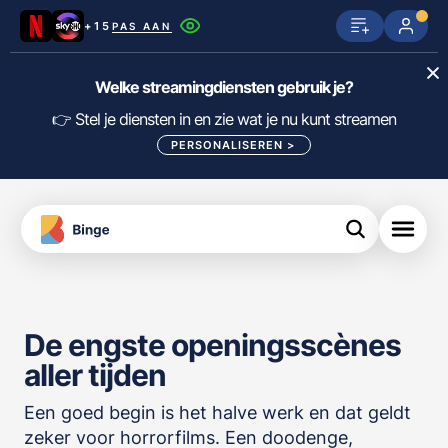
+15
PAS AAN
Netflix
SkyShowtime
Prime Video
Welke streamingdiensten gebruik je?
ijn
nge
Disney+
Videoland
HBO Max
👉 Stel je diensten in en zie wat je nu kunt streamen
PERSONALISEREN
>
NPO Start
Apple TV+
NLZIET
tips
Viaplay
Pathé Thuis
Apple TV
jsten
uws
Film1
Lumière
KIJK
De engste openingsscènes
meJane
Canal+
Download
aller tijden
de
FILTER FILMS EN SERIES OP MIJN
Binge
DIENSTEN
App
Een goed begin is het halve werk en dat geldt
zeker voor horrorfilms. Een doodenge,
ALLES/NIETS SELECTEREN