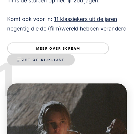
films de stuipen op het lijf zou jagen.
Komt ook voor in:
11 klassiekers uit de jaren
negentig die de (film)wereld hebben veranderd
MEER OVER SCREAM
1
ZET OP KIJKLIJST