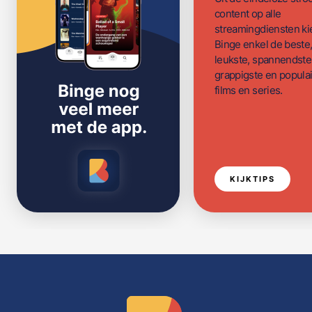
content op alle
streamingdiensten ki
Binge enkel de beste
leukste, spannendste
grappigste en populai
films en series.
KIJKTIPS