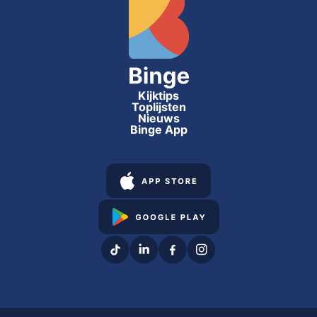
Kijktips
Toplijsten
Nieuws
Binge App