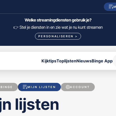
M
SkyShowtime
Prime Video
Welke streamingdiensten gebruik je?
HBO Max
NPO Start
👉 Stel je diensten in en zie wat je nu kunt streamen
PERSONALISEREN
>
Viaplay
Pathé Thuis
Lumière
KIJK
Kijktips
Toplijsten
Nieuws
Binge App
FILTER FILMS EN SERIES OP MIJN DIENSTEN
ALLES/NIETS SELECTEREN
OPSLAAN
 BINGE
MIJN LIJSTEN
ACCOUNT
n lijsten