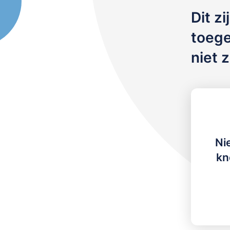
Dit zi
toegev
niet z
Ni
kn