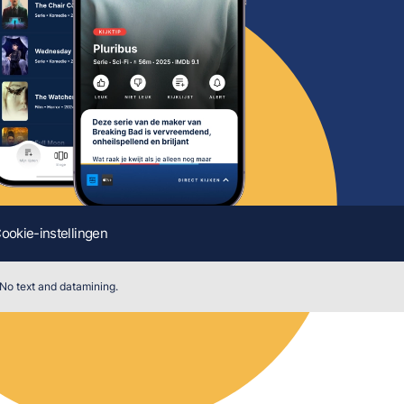
ookie-instellingen
 No text and datamining.