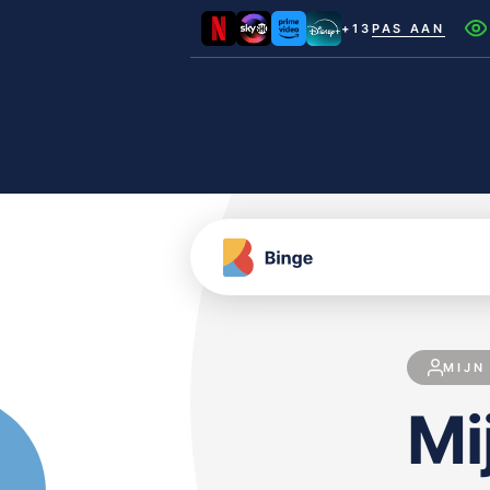
+13
PAS AAN
Netflix
Videoland
NLZIET
Film1
Canal+
MIJN
Mij