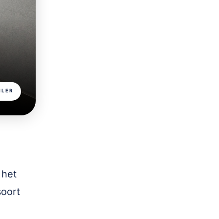
ILER
 het
soort