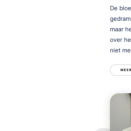
De bloe
gedrama
maar he
over he
niet me
MEER