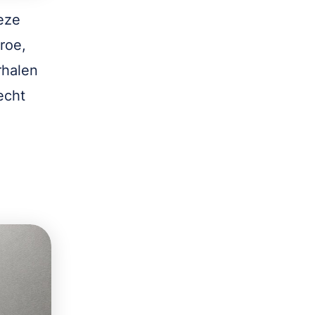
eze
roe,
rhalen
echt