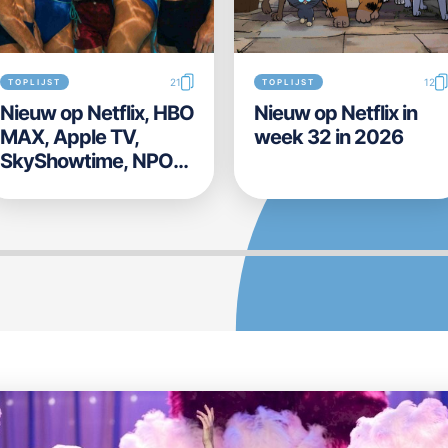
21
12
TOPLIJST
TOPLIJST
Nieuw op Netflix, HBO
Nieuw op Netflix in
MAX, Apple TV,
week 32 in 2026
SkyShowtime, NPO
Start, Videoland,
Disney+ en Prime
Video in week 31 in
2026