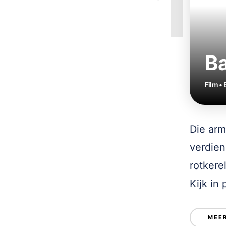
1
Ba
Film •
Die arm
verdien
rotkere
Kijk in
MEER