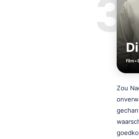
3
D
Film • 
Zou Na
onverwa
gechant
waarsch
goedko