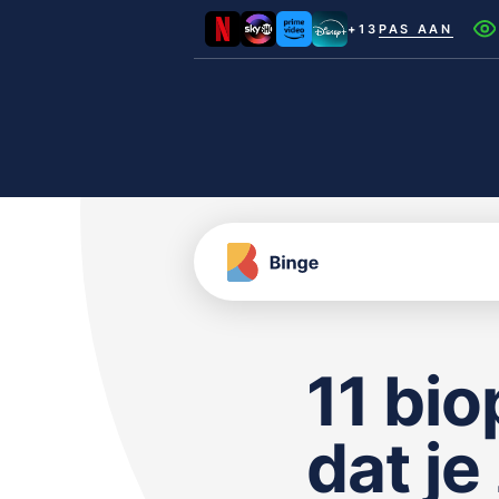
+13
PAS AAN
Netflix
Videoland
NLZIET
Film1
Canal+
11 bio
dat je