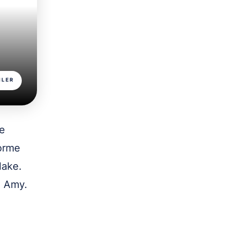
ILER
e
norme
lake.
e Amy.