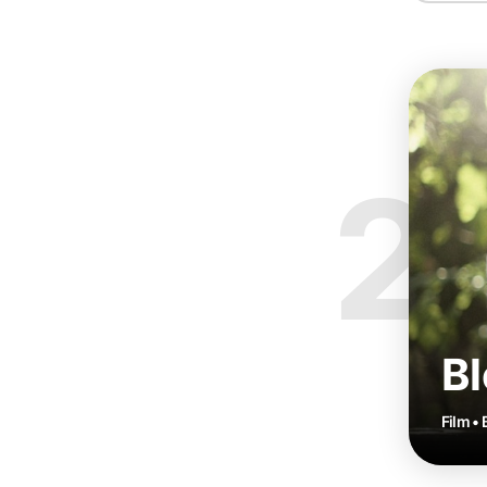
2
B
Film •