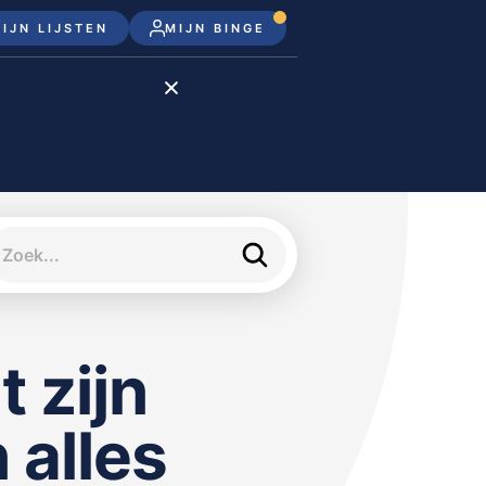
IJN LIJSTEN
MIJN BINGE
Disney+
Apple TV+
Apple TV
meJane
t zijn
 alles