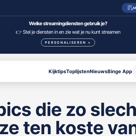
M
SkyShowtime
Prime Video
Welke streamingdiensten gebruik je?
HBO Max
NPO Start
👉 Stel je diensten in en zie wat je nu kunt streamen
PERSONALISEREN
>
Viaplay
Pathé Thuis
Lumière
KIJK
Kijktips
Toplijsten
Nieuws
Binge App
FILTER FILMS EN SERIES OP MIJN DIENSTEN
ALLES/NIETS SELECTEREN
OPSLAAN
pics die zo slech
 ze ten koste van