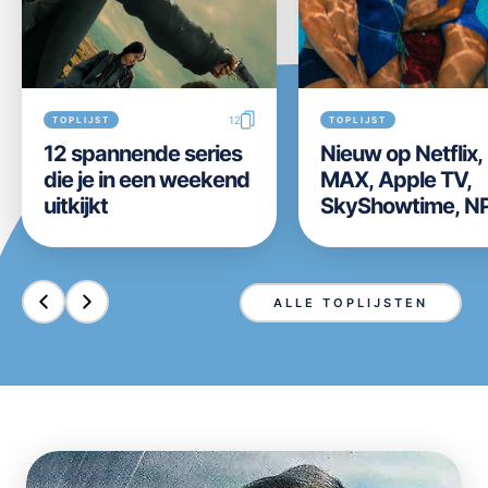
12
TOPLIJST
TOPLIJST
12 spannende series
Nieuw op Netflix
die je in een weekend
MAX, Apple TV,
uitkijkt
SkyShowtime, N
Start, Videoland,
Disney+ en Prim
Video in week 31 
ALLE TOPLIJSTEN
2026