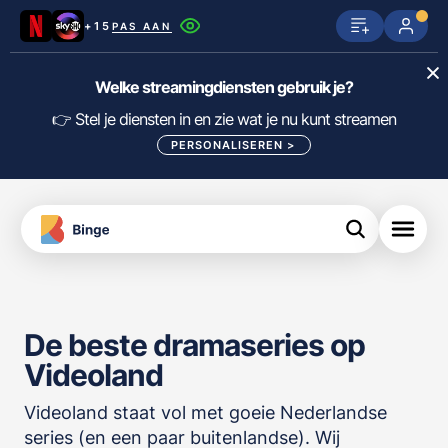
+15
PAS AAN
Netflix
SkyShowtime
Prime Video
Welke streamingdiensten gebruik je?
ijn
nge
Disney+
Videoland
HBO Max
👉 Stel je diensten in en zie wat je nu kunt streamen
PERSONALISEREN
>
NPO Start
Apple TV+
NLZIET
tips
Viaplay
Pathé Thuis
Apple TV
jsten
uws
Film1
Lumière
KIJK
De beste dramaseries op
meJane
Canal+
Download
Videoland
de
FILTER FILMS EN SERIES OP MIJN
Binge
DIENSTEN
App
Videoland staat vol met goeie Nederlandse
series (en een paar buitenlandse). Wij
ALLES/NIETS SELECTEREN