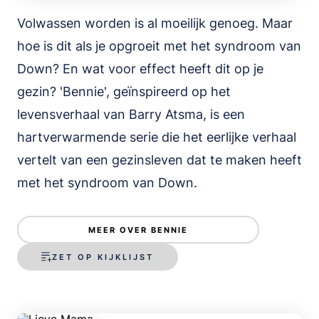
Volwassen worden is al moeilijk genoeg. Maar
hoe is dit als je opgroeit met het syndroom van
Down? En wat voor effect heeft dit op je
gezin? 'Bennie', geïnspireerd op het
levensverhaal van Barry Atsma, is een
hartverwarmende serie die het eerlijke verhaal
vertelt van een gezinsleven dat te maken heeft
met het syndroom van Down.
Lieve Mama
MEER OVER BENNIE
ZET OP KIJKLIJST
Serie • Thriller • 43m • 2020 • IMDb 6.6
TRAILER