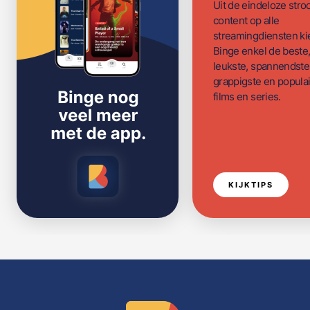
Uit de eindeloze str
content op alle
streamingdiensten ki
Binge enkel de beste
leukste, spannendste
grappigste en populai
films en series.
KIJKTIPS