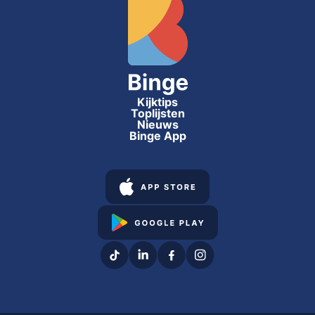
Kijktips
Toplijsten
Nieuws
Binge App