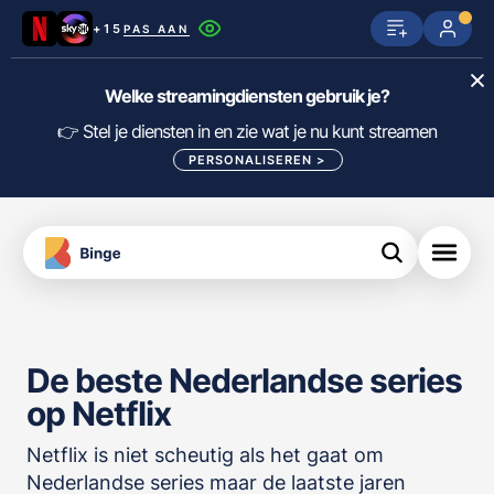
+15
PAS AAN
Netflix
SkyShowtime
Prime Video
Welke streamingdiensten gebruik je?
ijn
nge
Disney+
Videoland
HBO Max
👉 Stel je diensten in en zie wat je nu kunt streamen
PERSONALISEREN
>
NPO Start
Apple TV+
NLZIET
tips
Viaplay
Pathé Thuis
Apple TV
jsten
uws
Film1
Lumière
KIJK
De beste Nederlandse series
meJane
Canal+
Download
op Netflix
de
FILTER FILMS EN SERIES OP MIJN
Binge
DIENSTEN
App
Netflix is niet scheutig als het gaat om
Nederlandse series maar de laatste jaren
ALLES/NIETS SELECTEREN