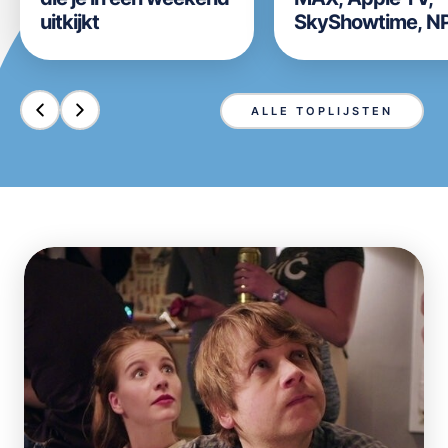
uitkijkt
SkyShowtime, N
Start, Videoland,
Disney+ en Prim
Video in week 31 
ALLE TOPLIJSTEN
2026