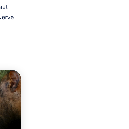
iet
verve