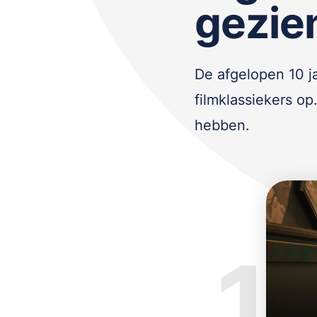
gezie
De afgelopen 10 j
filmklassiekers op
hebben.
1