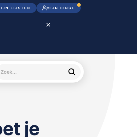
IJN LIJSTEN
MIJN BINGE
Disney+
Apple TV+
Apple TV
meJane
et je