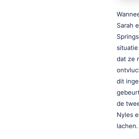
Wanneer
Sarah e
Springs
situati
dat ze n
ontvluc
dit ing
gebeurt
de twee
Nyles e
lachen.