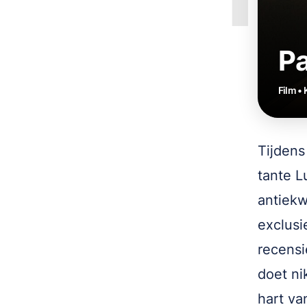
P
Film •
Tijdens
tante L
antiekw
exclusi
recensi
doet ni
hart va