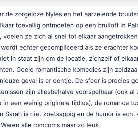
 de zorgeloze Nyles en het aarzelende bruids
lkaar toevallig ontmoeten op een bruiloft in Pa
, voelen ze zich al snel tot elkaar aangetrokken
e wordt echter gecompliceerd als ze erachter k
iet in staat zijn om de locatie, zichzelf of elkaa
hten. Goeie romantische komedies zijn zeldza
enieuze geval is er eentje. De sfeer is precies g
enissen zijn allesbehalve voorspelbaar (ook al 
 in een weinig originele tijdlus), de romance t
n Sarah is niet zoetsappig en de humor is echt
 Waren alle romcoms maar zo leuk.