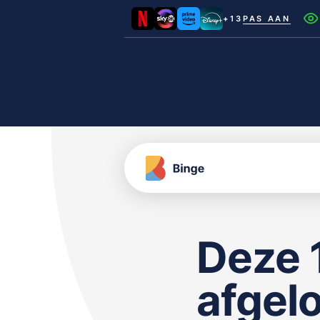
+13
PAS AAN
Netflix
Videoland
NLZIET
Film1
Canal+
Deze 1
afgelo