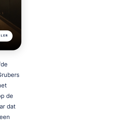
ILER
fde
Grubers
het
op de
ar dat
 een