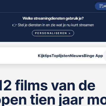
M
SkyShowtime
Prime Video
Welke streamingdiensten gebruik je?
HBO Max
NPO Start
👉 Stel je diensten in en zie wat je nu kunt streamen
PERSONALISEREN
>
Viaplay
Pathé Thuis
Lumière
KIJK
Kijktips
Toplijsten
Nieuws
Binge App
FILTER FILMS EN SERIES OP MIJN DIENSTEN
ALLES/NIETS SELECTEREN
OPSLAAN
2 films van de
pen tien jaar mo