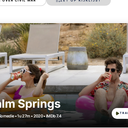
ZET OP KIJKLIJST
 OVER CIVIL WAR
lm Springs
TRA
 Komedie • 1u 27m • 2020 • IMDb 7.4