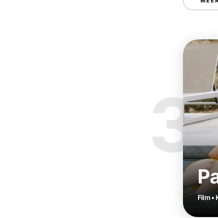
MEER
3
Pa
Film •