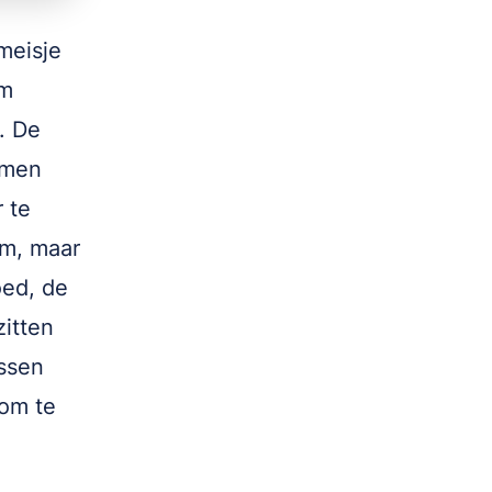
meisje
lm
. De
omen
r te
am, maar
oed, de
zitten
ussen
 om te