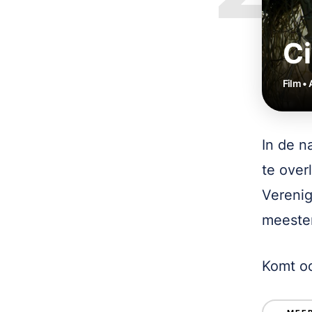
Ci
Film • 
In de n
te over
Verenig
meester
Komt oo