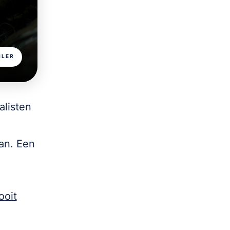
ILER
alisten
an. Een
ooit