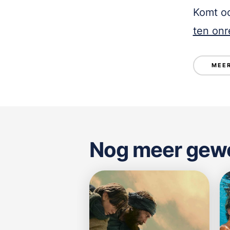
Komt oo
ten onr
MEER
Nog meer gewel