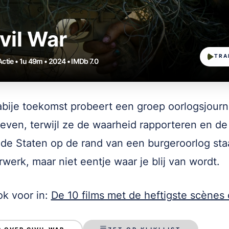
vil War
TRA
Actie • 1u 49m • 2024 • IMDb 7.0
abije toekomst probeert een groep oorlogsjourn
leven, terwijl ze de waarheid rapporteren en de
de Staten op de rand van een burgeroorlog sta
werk, maar niet eentje waar je blij van wordt.
k voor in:
De 10 films met de heftigste scènes 