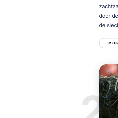
zachtaa
door de
de slec
MEER
2