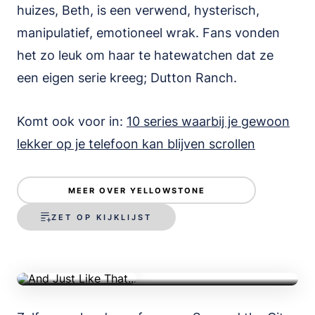
huizes, Beth, is een verwend, hysterisch,
manipulatief, emotioneel wrak. Fans vonden
het zo leuk om haar te hatewatchen dat ze
een eigen serie kreeg; Dutton Ranch.
Komt ook voor in:
10 series waarbij je gewoon
lekker op je telefoon kan blijven scrollen
And Just Like That...
MEER OVER YELLOWSTONE
ZET OP KIJKLIJST
Serie • Komedie • 44m • 2021 • IMDb 5.6
TRAILER