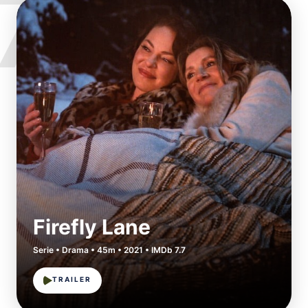
7
Firefly Lane
Serie • Drama • 45m • 2021 • IMDb 7.7
TRAILER