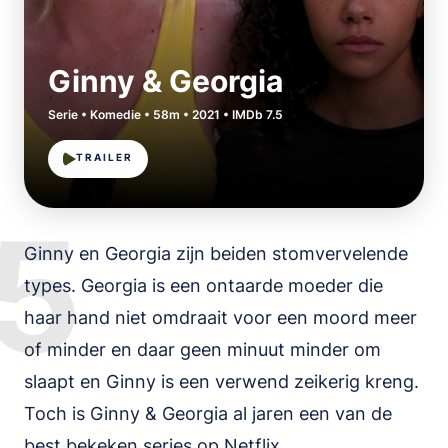
Ginny & Georgia
Serie • Komedie • 58m • 2021 • IMDb 7.5
TRAILER
5
Ginny en Georgia zijn beiden stomvervelende
types. Georgia is een ontaarde moeder die
haar hand niet omdraait voor een moord meer
of minder en daar geen minuut minder om
slaapt en Ginny is een verwend zeikerig kreng.
Toch is Ginny & Georgia al jaren een van de
best bekeken series op Netflix.