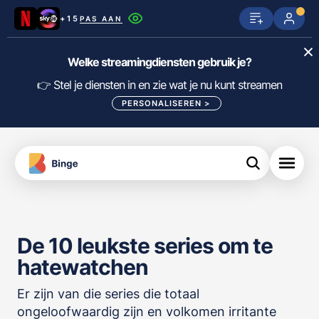
+15
PAS AAN
Netflix
SkyShowtime
Prime Video
Welke streamingdiensten gebruik je?
ijn
nge
Disney+
Videoland
HBO Max
👉 Stel je diensten in en zie wat je nu kunt streamen
PERSONALISEREN
>
NPO Start
Apple TV+
NLZIET
tips
Viaplay
Pathé Thuis
Apple TV
jsten
uws
Film1
Lumière
KIJK
De 10 leukste series om te
meJane
Canal+
Download
hatewatchen
de
FILTER FILMS EN SERIES OP MIJN
Binge
DIENSTEN
App
Er zijn van die series die totaal
ongeloofwaardig zijn en volkomen irritante
ALLES/NIETS SELECTEREN