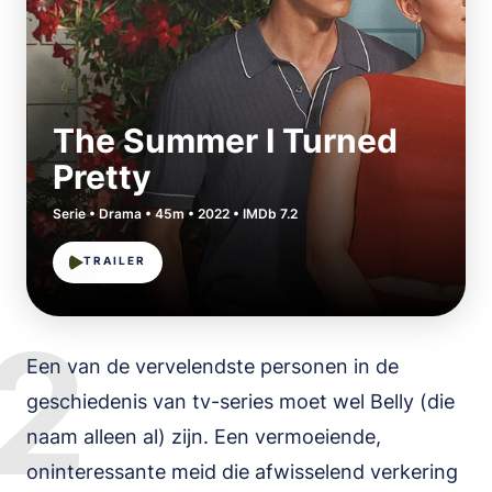
The Summer I Turned
Pretty
Serie • Drama • 45m • 2022 • IMDb 7.2
TRAILER
2
Een van de vervelendste personen in de
geschiedenis van tv-series moet wel Belly (die
naam alleen al) zijn. Een vermoeiende,
oninteressante meid die afwisselend verkering