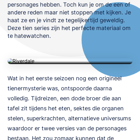
personages hebben. Toch kun je om de een of
OPSLAAN
andere reden maar niet stoppen met kijken. Je
haat ze en je vindt ze tegelijkertijd geweldig.
Riverdale
Deze tien series zijn het perfecte materiaal om
te hatewatchen.
Serie • Misdaad • 46m • 2017 • IMDb 6.4
TRAILER
Wat in het eerste seizoen nog een origineel
tienermysterie was, ontspoorde daarna
volledig. Tijdreizen, een dode broer die aan
tafel zit tijdens het eten, sektes die organen
stelen, superkrachten, alternatieve universums
waardoor er twee versies van de personages
bestaan. Het zou zomaar kunnen dat de