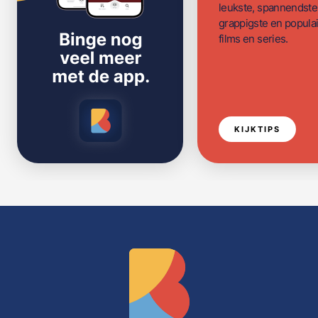
leukste, spannendste
grappigste en populai
films en series.
KIJKTIPS