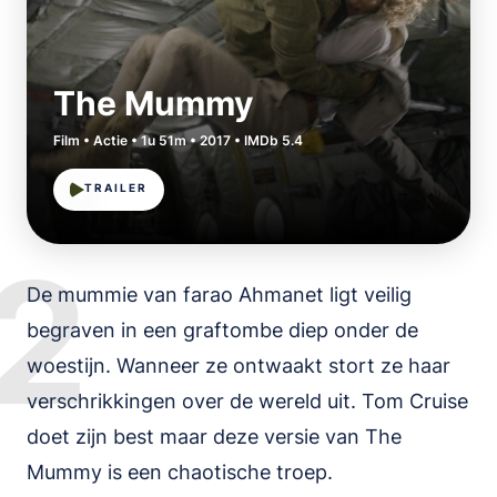
The Mummy
Film • Actie • 1u 51m • 2017 • IMDb 5.4
TRAILER
2
De mummie van farao Ahmanet ligt veilig
begraven in een graftombe diep onder de
woestijn. Wanneer ze ontwaakt stort ze haar
verschrikkingen over de wereld uit. Tom Cruise
doet zijn best maar deze versie van The
Mummy is een chaotische troep.