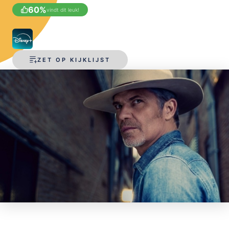
60
%
vindt dit leuk!
OPSLAAN
ZET OP KIJKLIJST