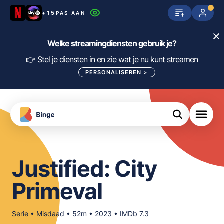
+15
PAS AAN
Netflix
SkyShowtime
Prime Video
Welke streamingdiensten gebruik je?
ijn
nge
Disney+
Videoland
HBO Max
👉 Stel je diensten in en zie wat je nu kunt streamen
PERSONALISEREN
>
NPO Start
Apple TV+
NLZIET
tips
Viaplay
Pathé Thuis
Apple TV
jsten
uws
Film1
Lumière
KIJK
Justified: City
meJane
Canal+
Download
Primeval
de
FILTER FILMS EN SERIES OP MIJN
Binge
DIENSTEN
App
Serie • Misdaad • 52m • 2023 • IMDb 7.3
ALLES/NIETS SELECTEREN