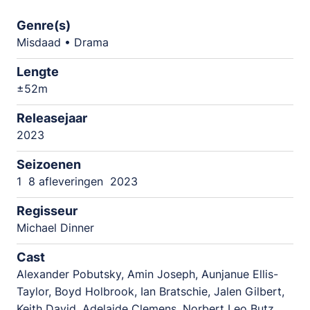
Genre(s)
Misdaad • Drama
Lengte
±52m
Releasejaar
2023
Seizoenen
1
8 afleveringen
2023
Regisseur
Michael Dinner
Cast
Alexander Pobutsky, Amin Joseph, Aunjanue Ellis-
Taylor, Boyd Holbrook, Ian Bratschie, Jalen Gilbert,
Keith David, Adelaide Clemens, Norbert Leo Butz,