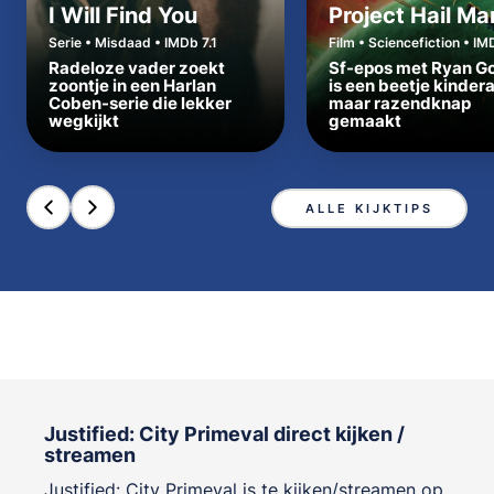
I Will Find You
Project Hail Ma
Serie • Misdaad • IMDb 7.1
Film • Sciencefiction • IM
Radeloze vader zoekt
Sf-epos met Ryan Go
zoontje in een Harlan
is een beetje kinder
Coben-serie die lekker
maar razendknap
wegkijkt
gemaakt
ALLE KIJKTIPS
Justified: City Primeval direct kijken /
streamen
Justified: City Primeval is te kijken/streamen op