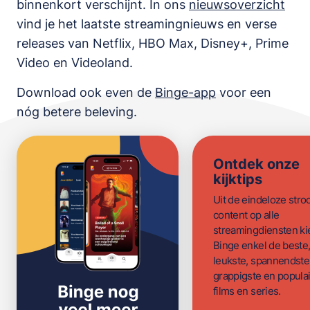
binnenkort verschijnt. In ons
nieuwsoverzicht
vind je het laatste streamingnieuws en verse
releases van
Netflix, HBO Max, Disney+, Prime
Video en Videoland
.
Download ook even de
Binge-app
voor een
nóg betere beleving.
Ontdek onze
kijktips
Uit de eindeloze str
content op alle
streamingdiensten ki
Binge enkel de beste
leukste, spannendste
grappigste en populai
films en series.