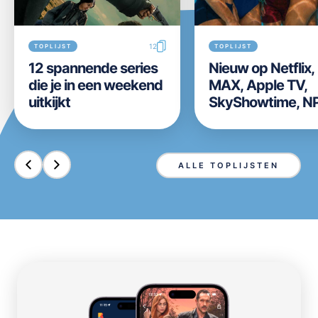
12
TOPLIJST
TOPLIJST
12 spannende series
Nieuw op Netflix
die je in een weekend
MAX, Apple TV,
uitkijkt
SkyShowtime, N
Start, Videoland,
Disney+ en Prim
Video in week 31 
ALLE TOPLIJSTEN
2026