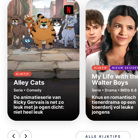
KIJKTIP
NIEUW SEIZOE
KIJKTIP
My Life with th
Alley Cats
Walter Boys
Serie • Comedy
Serie • Drama • IMDb 6.8
De animatieserie van
Knus en romantisch
Ricky Gervais is net zo
tienerdrama op een
leuk met je ogen dicht:
boerderij vol leuke
niet heel leuk
jongens
ALLE KIJKTIPS