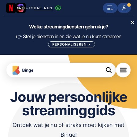
+15
PAS AAN
Netflix
SkyShowtime
Prime Video
Welke streamingdiensten gebruik je?
ijn
nge
Disney+
Videoland
HBO Max
👉 Stel je diensten in en zie wat je nu kunt streamen
PERSONALISEREN
>
NPO Start
Apple TV+
NLZIET
tips
Viaplay
Pathé Thuis
Apple TV
jsten
uws
Film1
Lumière
KIJK
Jouw persoonlijke
streaminggids
meJane
Canal+
Download
de
FILTER FILMS EN SERIES OP MIJN
Binge
DIENSTEN
Ontdek wat je nu of straks moet kijken met
App
Binge!
ALLES/NIETS SELECTEREN