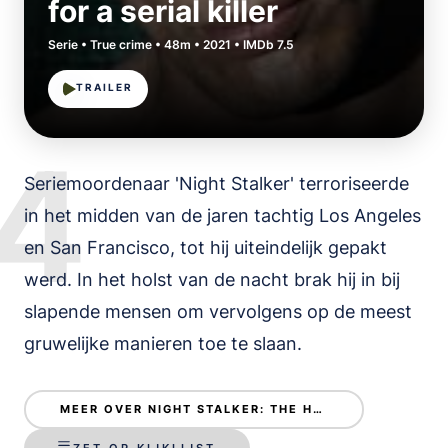
for a serial killer
Serie • True crime • 48m • 2021 • IMDb 7.5
TRAILER
4
Seriemoordenaar 'Night Stalker' terroriseerde
in het midden van de jaren tachtig Los Angeles
en San Francisco, tot hij uiteindelijk gepakt
werd. In het holst van de nacht brak hij in bij
slapende mensen om vervolgens op de meest
gruwelijke manieren toe te slaan.
MEER OVER NIGHT STALKER: THE HUNT FOR A SERIAL KILLER
ZET OP KIJKLIJST