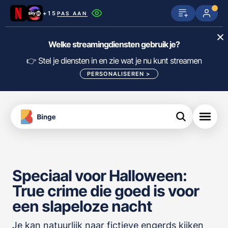
+15
PAS AAN
Netflix
SkyShowtime
Prime Video
Welke streamingdiensten gebruik je?
ijn
nge
Disney+
Videoland
HBO Max
👉 Stel je diensten in en zie wat je nu kunt streamen
PERSONALISEREN
>
NPO Start
Apple TV+
NLZIET
tips
Viaplay
Pathé Thuis
Apple TV
jsten
uws
Film1
Lumière
KIJK
Speciaal voor Halloween:
meJane
Canal+
Download
True crime die goed is voor
de
FILTER FILMS EN SERIES OP MIJN
Binge
DIENSTEN
een slapeloze nacht
App
Je kan natuurlijk naar fictieve engerds kijken
ALLES/NIETS SELECTEREN