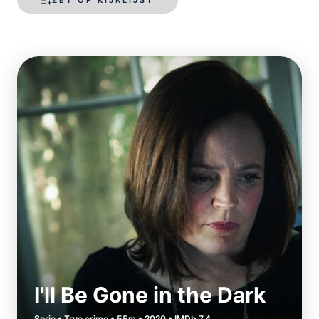
I'll Be Gone in the Dark
Serie • True crime • 55m • 2020 • IMDb 7.4