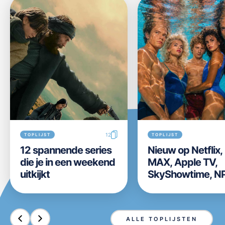
12
TOPLIJST
TOPLIJST
12 spannende series
Nieuw op Netflix
die je in een weekend
MAX, Apple TV,
uitkijkt
SkyShowtime, N
Start, Videoland,
Disney+ en Prim
Video in week 31 
ALLE TOPLIJSTEN
2026