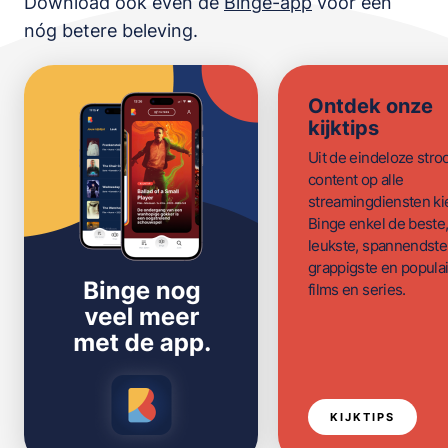
Download ook even de
Binge-app
voor een
nóg betere beleving.
Ontdek onze
kijktips
Uit de eindeloze str
content op alle
streamingdiensten ki
Binge enkel de beste
leukste, spannendste
grappigste en populai
films en series.
KIJKTIPS