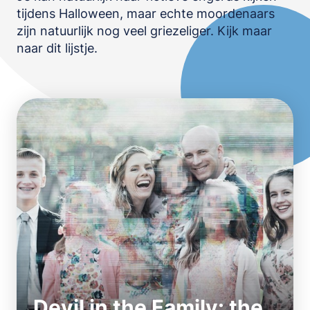
tijdens Halloween, maar echte moordenaars
OPSLAAN
zijn natuurlijk nog veel griezeliger. Kijk maar
naar dit lijstje.
Devil in the Family: the