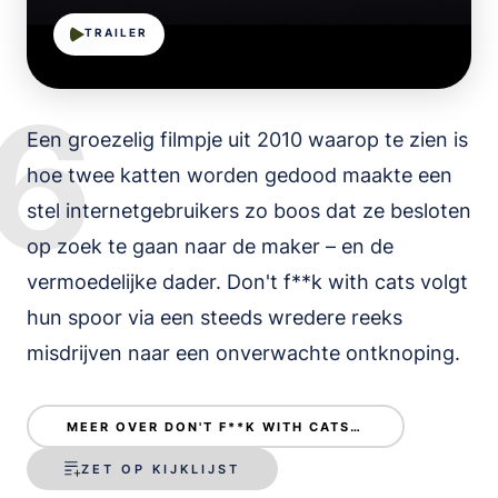
TRAILER
6
Een groezelig filmpje uit 2010 waarop te zien is
hoe twee katten worden gedood maakte een
stel internetgebruikers zo boos dat ze besloten
op zoek te gaan naar de maker – en de
vermoedelijke dader. Don't f**k with cats volgt
hun spoor via een steeds wredere reeks
misdrijven naar een onverwachte ontknoping.
MEER OVER DON'T F**K WITH CATS: HUNTING AN INTERNET KILLER
ZET OP KIJKLIJST