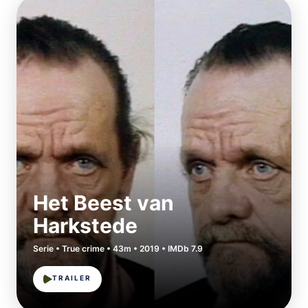
Het Beest van
Harkstede
Serie • True crime • 43m • 2019 • IMDb 7.9
TRAILER