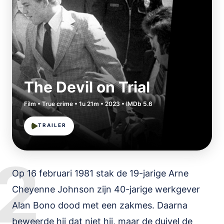
The Devil on Trial
Film • True crime • 1u 21m • 2023 • IMDb 5.6
TRAILER
2
Op 16 februari 1981 stak de 19-jarige Arne
Cheyenne Johnson zijn 40-jarige werkgever
Alan Bono dood met een zakmes. Daarna
beweerde hij dat niet hij, maar de duivel de