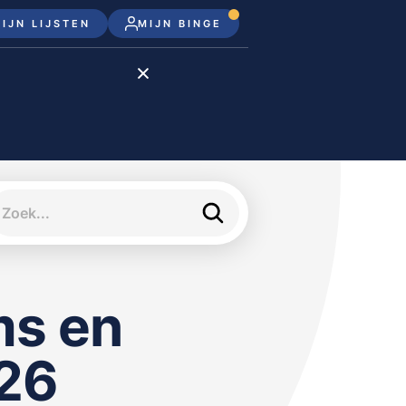
IJN LIJSTEN
MIJN BINGE
Disney+
Apple TV+
Apple TV
meJane
ms en
026