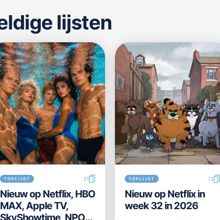
dige lijsten
21
12
TOPLIJST
TOPLIJST
Nieuw op Netflix, HBO
Nieuw op Netflix in
MAX, Apple TV,
week 32 in 2026
SkyShowtime, NPO