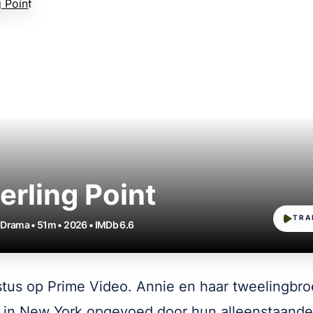
erling Point
TRA
• Drama • 51m • 2026 • IMDb 6.6
tus op Prime Video. Annie en haar tweelingbro
in New York opgevoed door hun alleenstaande