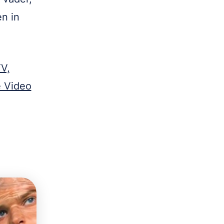
n in
V,
e Video