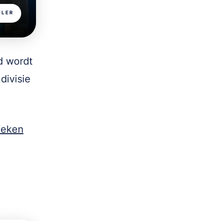
ILER
d wordt
divisie
deken