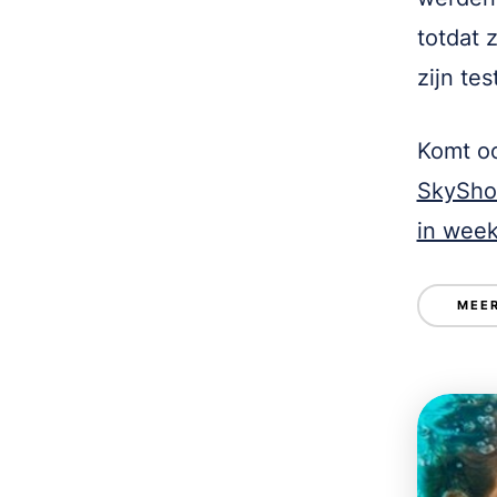
totdat 
zijn te
Komt oo
SkyShow
in week
MEER