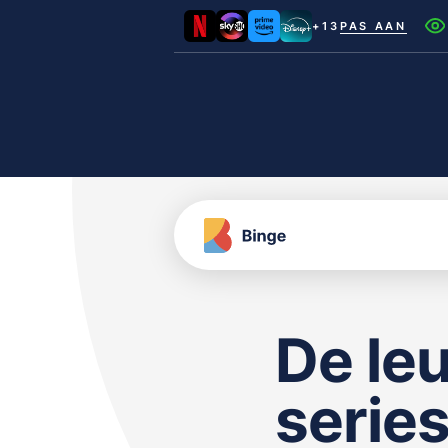
+13
PAS AAN
Netflix
Videoland
NLZIET
Film1
Canal+
De le
serie