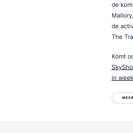
de koms
Mallory
de acti
The Tra
Komt oo
SkyShow
in week
MEER