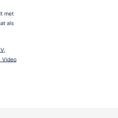
lt met
at als
V,
e Video