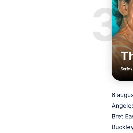
3
T
Serie 
6 augus
Angeles
Bret Eas
Buckley