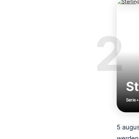
2
St
Serie 
5 augus
werden 