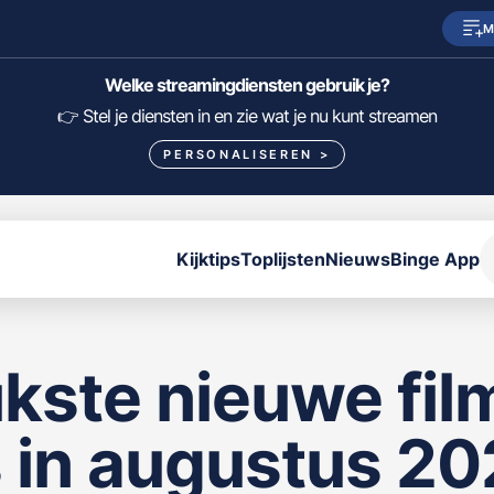
M
SkyShowtime
Prime Video
Welke streamingdiensten gebruik je?
HBO Max
NPO Start
👉 Stel je diensten in en zie wat je nu kunt streamen
PERSONALISEREN
>
Viaplay
Pathé Thuis
Lumière
KIJK
Kijktips
Toplijsten
Nieuws
Binge App
FILTER FILMS EN SERIES OP MIJN DIENSTEN
ALLES/NIETS SELECTEREN
OPSLAAN
ukste nieuwe fil
s in augustus 2