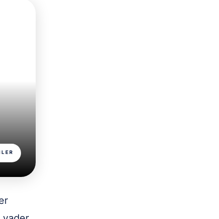
ILER
er
 vader,