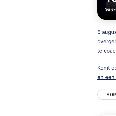
Serie 
5 augus
overgeh
te coac
Komt oo
en een 
MEER