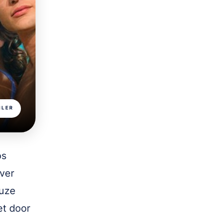
ILER
os
jver
euze
et door