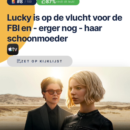
#
8
87
%
/ 100
vindt dit leuk!
OPSLAAN
Lucky is op de vlucht voor de
FBI en - erger nog - haar
schoonmoeder
ZET OP KIJKLIJST