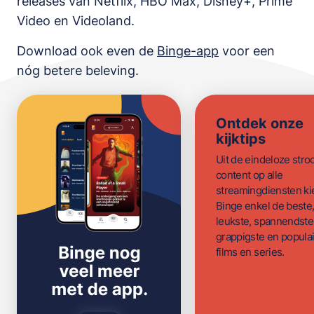
releases van
Netflix, HBO Max, Disney+, Prime
Video en Videoland
.
Download ook even de
Binge-app
voor een
nóg betere beleving.
Ontdek onze
kijktips
Uit de eindeloze str
content op alle
streamingdiensten ki
Binge enkel de beste
leukste, spannendste
grappigste en populai
films en series.