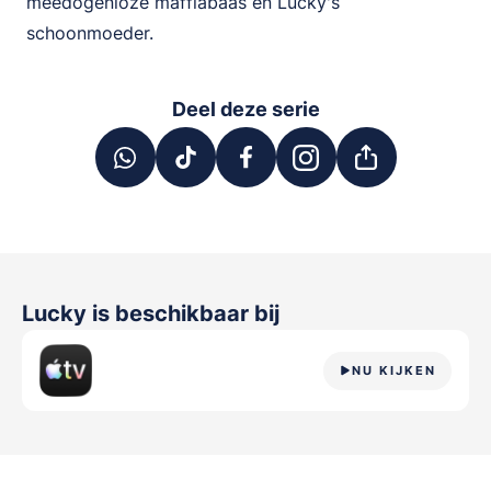
meedogenloze maffiabaas én Lucky's
schoonmoeder.
Deel deze serie
Lucky
is beschikbaar bij
NU KIJKEN