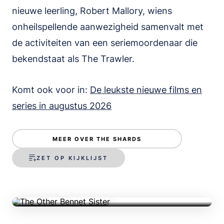
nieuwe leerling, Robert Mallory, wiens
onheilspellende aanwezigheid samenvalt met
de activiteiten van een seriemoordenaar die
bekendstaat als The Trawler.
Komt ook voor in:
De leukste nieuwe films en
series in augustus 2026
The Other Bennet
Sister
MEER OVER THE SHARDS
ZET OP KIJKLIJST
Serie • Drama • 31m • 2026 • IMDb 8.3
TRAILER