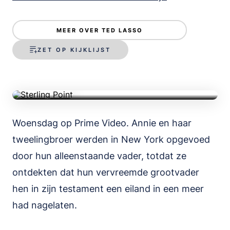
Sterling Point
MEER OVER TED LASSO
ZET OP KIJKLIJST
Serie • Drama • 51m • 2026
TRAILER
Woensdag op Prime Video. Annie en haar
tweelingbroer werden in New York opgevoed
door hun alleenstaande vader, totdat ze
ontdekten dat hun vervreemde grootvader
hen in zijn testament een eiland in een meer
had nagelaten.