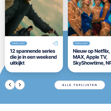
12
TOPLIJST
TOPLIJST
12 spannende series
Nieuw op Netflix
die je in een weekend
MAX, Apple TV,
uitkijkt
SkyShowtime, N
Start, Videoland,
Disney+ en Prim
Video in week 31 
ALLE TOPLIJSTEN
2026