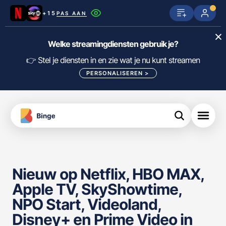
+15
PAS AAN
Netflix
SkyShowtime
Prime Video
Welke streamingdiensten gebruik je?
ijn
nge
Disney+
Videoland
HBO Max
👉 Stel je diensten in en zie wat je nu kunt streamen
PERSONALISEREN
>
NPO Start
Apple TV+
NLZIET
tips
Viaplay
Pathé Thuis
Apple TV
jsten
uws
Film1
Lumière
KIJK
Nieuw op Netflix, HBO MAX,
meJane
Canal+
Download
Apple TV, SkyShowtime,
de
FILTER FILMS EN SERIES OP MIJN
Binge
DIENSTEN
NPO Start, Videoland,
App
Disney+ en Prime Video in
ALLES/NIETS SELECTEREN