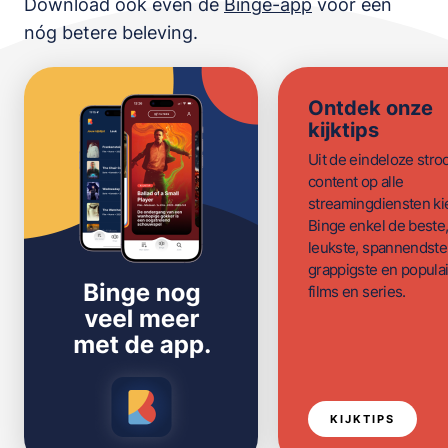
Download ook even de
Binge-app
voor een
nóg betere beleving.
Ontdek onze
kijktips
Uit de eindeloze str
content op alle
streamingdiensten ki
Binge enkel de beste
leukste, spannendste
grappigste en populai
films en series.
KIJKTIPS