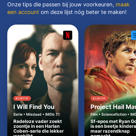
Onze tips die passen bij jouw voorkeuren,
maak
een account
om deze lijst nóg beter te maken!
KIJKTIP
KIJKTIP
I Will Find You
Project Hail Ma
Serie • Misdaad • IMDb 7.1
Film • Sciencefiction • IM
Radeloze vader zoekt
Sf-epos met Ryan Go
zoontje in een Harlan
is een beetje kinder
Coben-serie die lekker
maar razendknap
wegkijkt
gemaakt