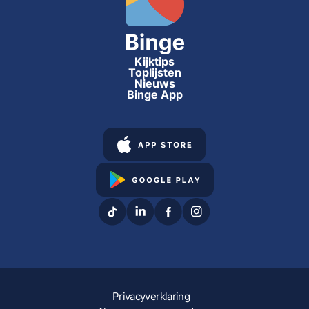
Kijktips
Toplijsten
Nieuws
Binge App
Privacyverklaring