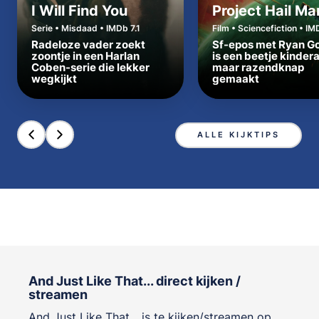
I Will Find You
Project Hail Ma
Serie • Misdaad • IMDb 7.1
Film • Sciencefiction • IM
Radeloze vader zoekt
Sf-epos met Ryan Go
zoontje in een Harlan
is een beetje kinder
Coben-serie die lekker
maar razendknap
wegkijkt
gemaakt
ALLE KIJKTIPS
And Just Like That... direct kijken /
streamen
And Just Like That... is te kijken/streamen op