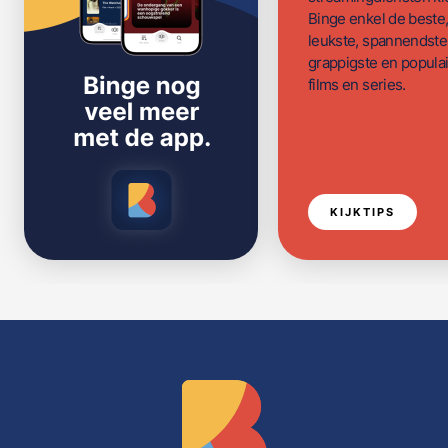
Binge enkel de beste
leukste, spannendste
grappigste en populai
films en series.
KIJKTIPS