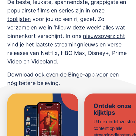
De beste, leukste, spannendste, grappigste en
populairste films en series zijn in onze
toplijsten
voor jou op een rij gezet. Zo
verzamelen we in ‘
Nieuw deze week
’ alles wat
binnenkort verschijnt. In ons
nieuwsoverzicht
vind je het laatste streamingnieuws en verse
releases van
Netflix, HBO Max, Disney+, Prime
Video en Videoland
.
Download ook even de
Binge-app
voor een
nóg betere beleving.
Ontdek onze
kijktips
Uit de eindeloze str
content op alle
streamingdiensten ki