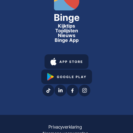
Kijktips
Toplijsten
Nieuws
Binge App
Privacyverklaring