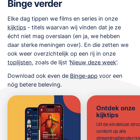
Binge verder
Elke dag tippen we films en series in onze
kijktips
- titels waarvan wij vinden dat je ze
écht niet mag overslaan (en ja, we hebben
daar sterke meningen over). En die zetten we
ook weer overzichtelijk op een rij in onze
toplijsten
,
zoals de lijst
’
Nieuw deze week
’.
Download ook even de
Binge-app
voor een
nóg betere beleving.
Ontdek onze
kijktips
Uit de eindeloze str
content op alle
streamingdiensten ki