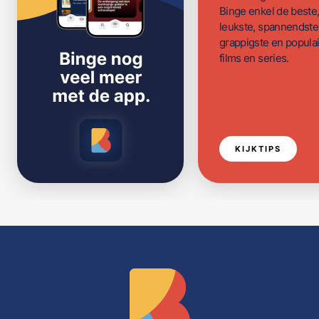
Binge enkel de beste
leukste, spannendste
grappigste en populai
films en series.
KIJKTIPS