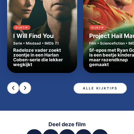
KIJKTIP
KIJKTIP
I Will Find You
Project Hail Ma
Serie • Misdaad • IMDb 7.1
Film • Sciencefiction • IM
Radeloze vader zoekt
Sf-epos met Ryan Go
zoontje in een Harlan
is een beetje kinder
Coben-serie die lekker
maar razendknap
wegkijkt
gemaakt
ALLE KIJKTIPS
Deel deze film