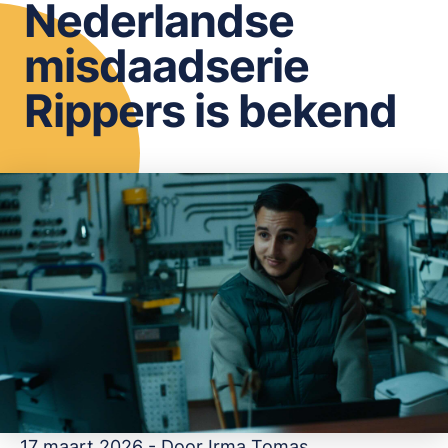
Nederlandse
OPSLAAN
misdaadserie
Rippers is bekend
17 maart 2026 - Door
Irma Tomas