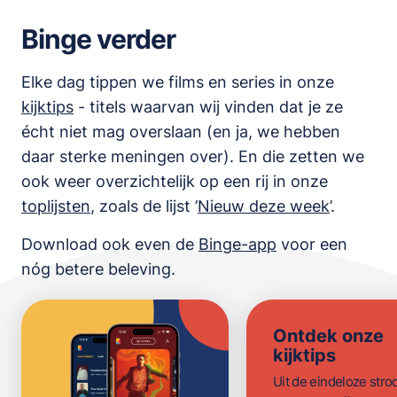
Binge verder
Elke dag tippen we films en series in onze
kijktips
- titels waarvan wij vinden dat je ze
écht niet mag overslaan (en ja, we hebben
daar sterke meningen over). En die zetten we
ook weer overzichtelijk op een rij in onze
toplijsten
,
zoals de lijst
’
Nieuw deze week
’.
Download ook even de
Binge-app
voor een
nóg betere beleving.
Ontdek onze
kijktips
Uit de eindeloze str