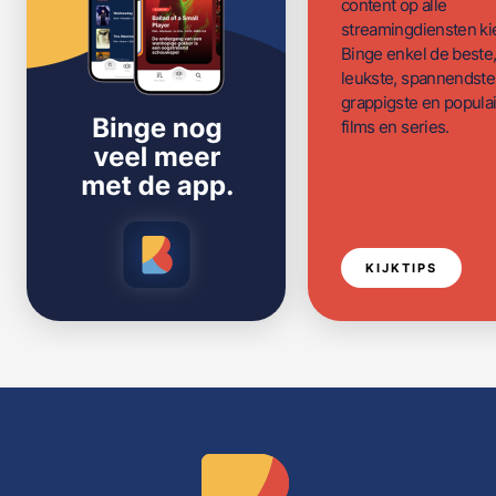
content op alle
streamingdiensten ki
Binge enkel de beste
leukste, spannendste
grappigste en populai
films en series.
KIJKTIPS