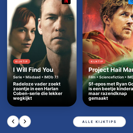
KIJKTIP
KIJKTIP
I Will Find You
Project Hail Ma
Serie • Misdaad • IMDb 7.1
Film • Sciencefiction • IM
Radeloze vader zoekt
Sf-epos met Ryan Go
zoontje in een Harlan
is een beetje kinder
Coben-serie die lekker
maar razendknap
wegkijkt
gemaakt
ALLE KIJKTIPS