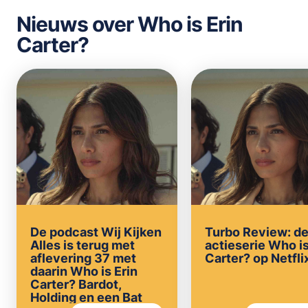
Nieuws over Who is Erin
Carter?
De podcast Wij Kijken
Turbo Review: d
Alles is terug met
actieserie Who is
aflevering 37 met
Carter? op Netfli
daarin Who is Erin
Carter? Bardot,
Holding en een Bat