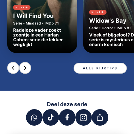
KIJKTIP
KIJKTIP
I Will Find You
Widow's Bay
Serie • Misdaad • IMDb 7.1
Serie • Horror • IMDb 8.1
Radeloze vader zoekt
zoontje in een Harlan
Vloek of bijgeloof? 
Coben-serie die lekker
serie is mysterieus e
wegkijkt
enorm komisch
ALLE KIJKTIPS
Deel deze serie