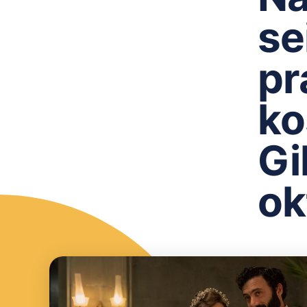
se
pr
ko
Gi
ok