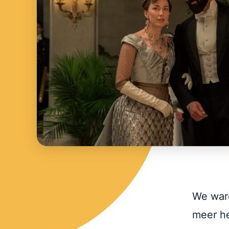
We war
meer he