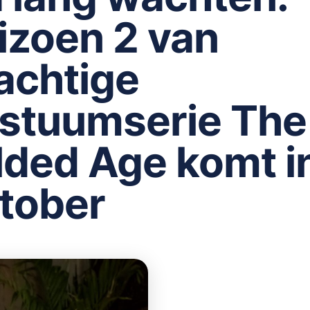
izoen 2 van
achtige
stuumserie The
lded Age komt i
tober