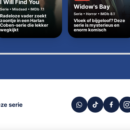
I Will Find You
Widow's Bay
Serie • Misdaad • IMDb 7.1
Serie • Horror • IMDb 8.1
Radeloze vader zoekt
zoontje in een Harlan
Vloek of bijgeloof? Deze
Coben-serie die lekker
serie is mysterieus en
wegkijkt
enorm komisch
ze serie