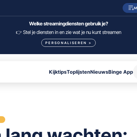
M
SkyShowtime
Prime Video
Welke streamingdiensten gebruik je?
HBO Max
NPO Start
👉 Stel je diensten in en zie wat je nu kunt streamen
PERSONALISEREN
>
Viaplay
Pathé Thuis
Lumière
KIJK
Kijktips
Toplijsten
Nieuws
Binge App
FILTER FILMS EN SERIES OP MIJN DIENSTEN
ALLES/NIETS SELECTEREN
OPSLAAN
S
 lang wachten: