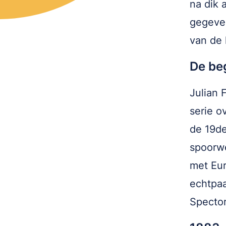
na dik 
gegeven
van de 
De be
Julian 
serie o
de 19de
spoorwe
met Eu
echtpaa
Spector