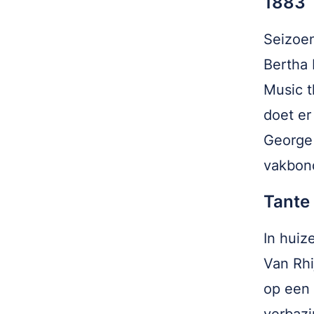
1883
Seizoen
Bertha 
Music t
doet er
George 
vakbond
Tante 
In huiz
Van Rhi
op een 