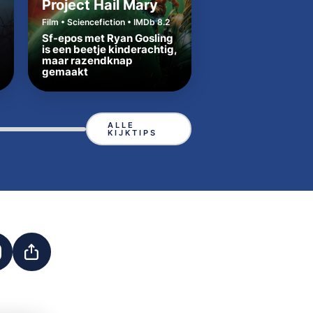
Project Hail Mary
Cape Fear
Film • Sciencefiction • IMDb 8.2
Serie • Thriller • IMDb 
Sf-epos met Ryan Gosling
is een beetje kinderachtig,
Broeierige remake
maar razendknap
klassieker Cape Fe
gemaakt
precies de juiste t
ALLE
KIJKTIPS