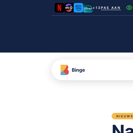
+13
PAS AAN
Netflix
Videoland
NLZIET
Film1
Canal+
NIEUW
Na