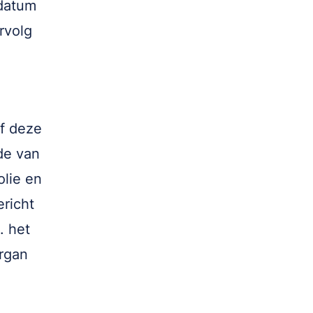
edatum
rvolg
f deze
de van
olie en
ericht
. het
rgan