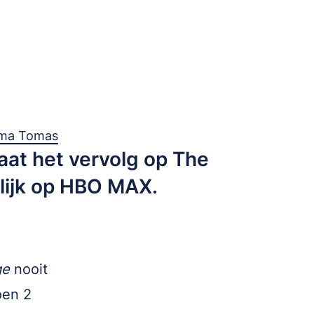
rma Tomas
aat het vervolg op The
lijk op HBO MAX.
ge
nooit
oen 2