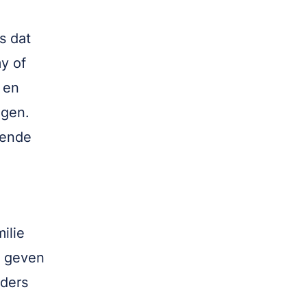
s dat
y of
 en
ngen.
iende
ilie
e geven
eders