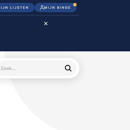
IJN LIJSTEN
MIJN BINGE
Disney+
Apple TV+
Apple TV
meJane