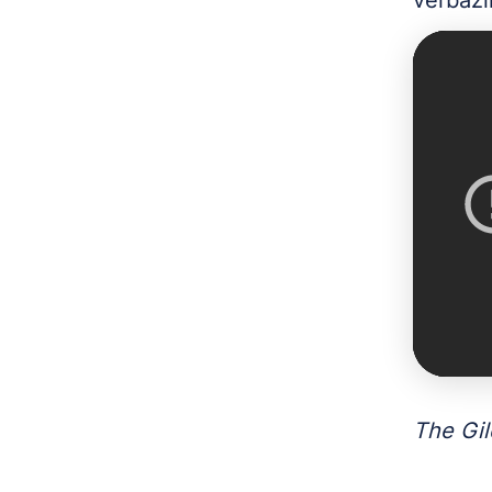
verbazi
The Gi