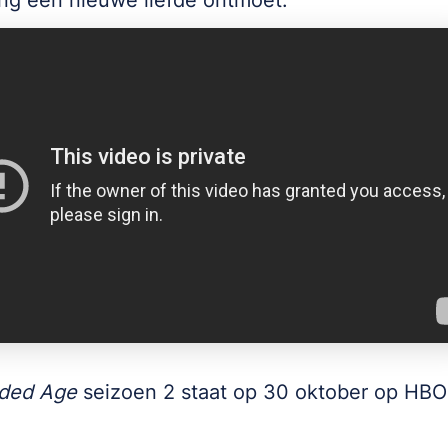
ng een nieuwe liefde ontmoet.
lded Age
seizoen 2 staat op 30 oktober op HB