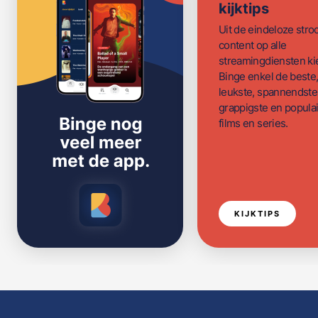
kijktips
Uit de eindeloze str
content op alle
streamingdiensten ki
Binge enkel de beste
leukste, spannendste
grappigste en populai
films en series.
KIJKTIPS