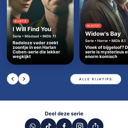
KIJKTIP
KIJKTIP
I Will Find You
Widow's Bay
Serie • Misdaad • IMDb 7.1
Serie • Horror • IMDb 8.1
Radeloze vader zoekt
zoontje in een Harlan
Vloek of bijgeloof? 
Coben-serie die lekker
serie is mysterieus e
wegkijkt
enorm komisch
ALLE KIJKTIPS
Deel deze serie