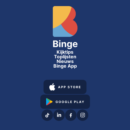
Kijktips
Toplijsten
Nieuws
Binge App