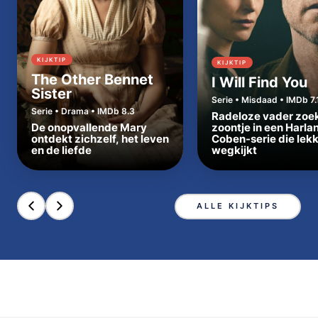
KIJKTIP
KIJKTIP
The Other Bennet
I Will Find You
Sister
Serie • Misdaad • IMDb 7.
Serie • Drama • IMDb 8.3
Radeloze vader zoe
De onopvallende Mary
zoontje in een Harla
ontdekt zichzelf, het leven
Coben-serie die lek
en de liefde
wegkijkt
ALLE KIJKTIPS