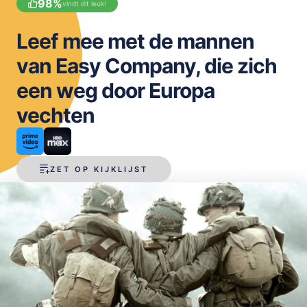
98
%
vindt dit leuk!
OPSLAAN
Leef mee met de mannen
van Easy Company, die zich
een weg door Europa
vechten
ZET OP KIJKLIJST