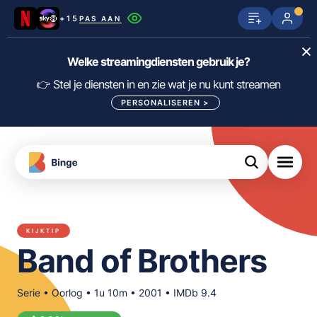
+15
PAS AAN
Netflix
SkyShowtime
Prime Video
Welke streamingdiensten gebruik je?
ijn
nge
Disney+
Videoland
HBO Max
👉 Stel je diensten in en zie wat je nu kunt streamen
PERSONALISEREN
>
NPO Start
Apple TV+
NLZIET
tips
Viaplay
Pathé Thuis
Apple TV
jsten
uws
Film1
Lumière
KIJK
KIJKTIP
meJane
Canal+
Band of Brothers
Download
de
FILTER FILMS EN SERIES OP MIJN
Binge
DIENSTEN
App
Serie • Oorlog • 1u 10m • 2001 • IMDb 9.4
ALLES/NIETS SELECTEREN