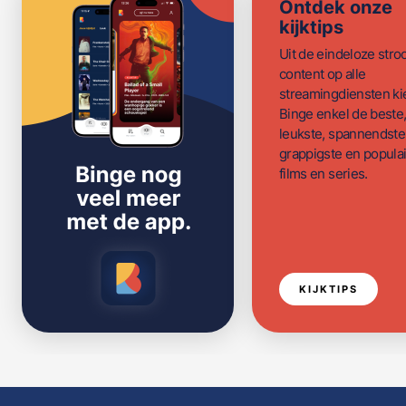
Ontdek onze
kijktips
Uit de eindeloze str
content op alle
streamingdiensten ki
Binge enkel de beste
leukste, spannendste
grappigste en populai
films en series.
KIJKTIPS