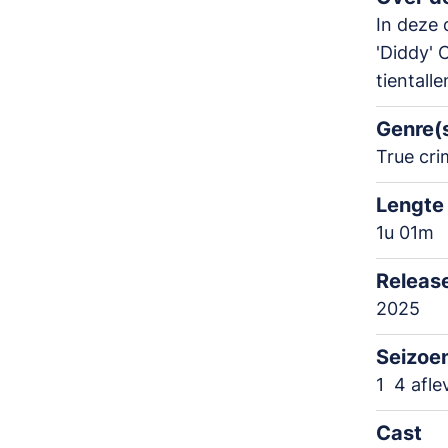
In deze
'Diddy' 
tientalle
Genre(
True cri
Lengte
1u 01m
Releas
2025
Seizoe
1
4 afle
Cast