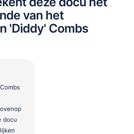
ekent deze docu het
inde van het
n 'Diddy' Combs
n Combs
bovenop
e docu
lijken