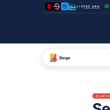
+13
PAS AAN
Netflix
Videoland
NLZIET
Film1
Canal+
KIJKTI
Se