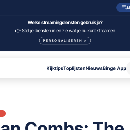
M
SkyShowtime
Prime Video
Welke streamingdiensten gebruik je?
HBO Max
NPO Start
👉 Stel je diensten in en zie wat je nu kunt streamen
PERSONALISEREN
>
Viaplay
Pathé Thuis
Lumière
KIJK
Kijktips
Toplijsten
Nieuws
Binge App
FILTER FILMS EN SERIES OP MIJN DIENSTEN
ALLES/NIETS SELECTEREN
OPSLAAN
P
an Combs: The