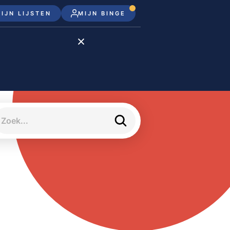
IJN LIJSTEN
MIJN BINGE
Disney+
Apple TV+
Apple TV
meJane