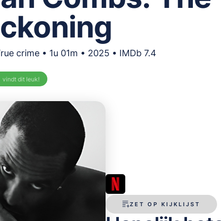
ckoning
True crime • 1u 01m • 2025 • IMDb 7.4
%
vindt dit leuk!
ZET OP KIJKLIJST