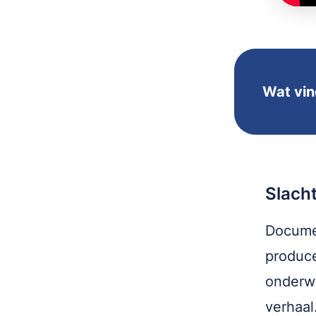
Wat vin
Slacht
Documen
produce
onderwe
verhaal