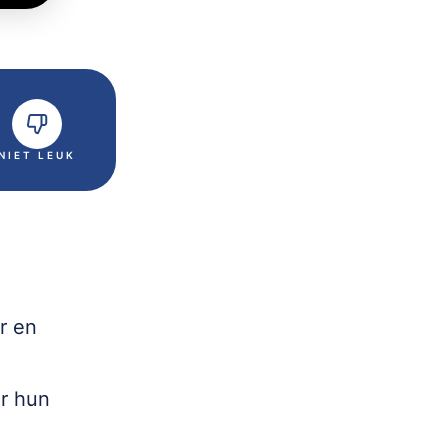
NIET LEUK
r en
r hun