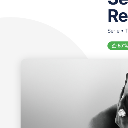
Re
Serie • 
57