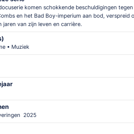
 docuserie komen schokkende beschuldigingen tegen
Combs en het Bad Boy-imperium aan bod, verspreid 
n jaren van zijn leven en carrière.
s)
me • Muziek
ejaar
nen
veringen
2025