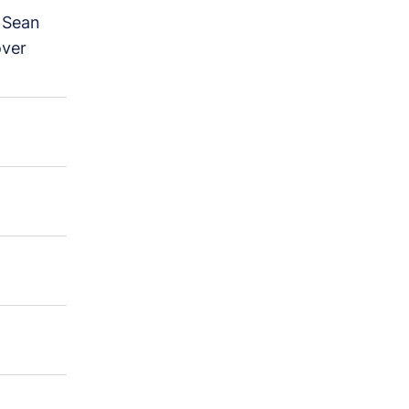
 Sean
over