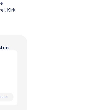
ce
e!, Kirk
sten
LIJST