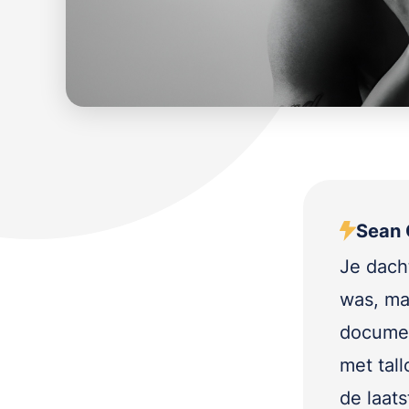
Sean 
Je dach
was, ma
documen
met tal
de laats