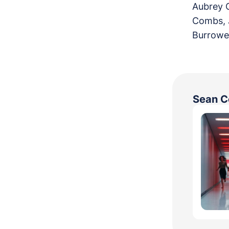
Aubrey O
Combs, J
Burrowes
Sean C