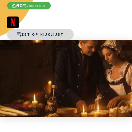
60
%
vindt dit leuk!
OPSLAAN
ZET OP KIJKLIJST