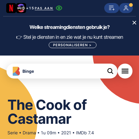
+15
PAS AAN
Netflix
SkyShowtime
Prime Video
Welke streamingdiensten gebruik je?
ijn
nge
Disney+
Videoland
HBO Max
👉 Stel je diensten in en zie wat je nu kunt streamen
PERSONALISEREN
>
NPO Start
Apple TV+
NLZIET
tips
Viaplay
Pathé Thuis
Apple TV
jsten
uws
Film1
Lumière
KIJK
The Cook of
meJane
Canal+
Download
Castamar
de
FILTER FILMS EN SERIES OP MIJN
Binge
DIENSTEN
App
Serie • Drama • 1u 09m • 2021 • IMDb 7.4
ALLES/NIETS SELECTEREN