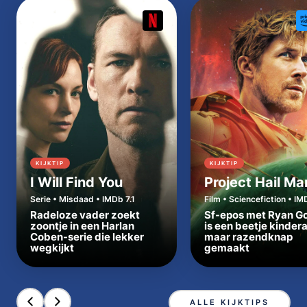
KIJKTIP
KIJKTIP
I Will Find You
Project Hail Ma
Serie • Misdaad • IMDb 7.1
Film • Sciencefiction • IM
Radeloze vader zoekt
Sf-epos met Ryan Go
zoontje in een Harlan
is een beetje kinder
Coben-serie die lekker
maar razendknap
wegkijkt
gemaakt
ALLE KIJKTIPS