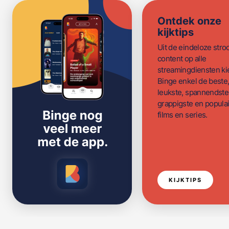
Ontdek onze
kijktips
Uit de eindeloze str
content op alle
streamingdiensten ki
Binge enkel de beste
leukste, spannendste
grappigste en populai
films en series.
KIJKTIPS