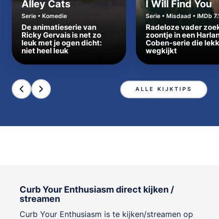
Alley Cats
I Will Find You
Serie • Komedie
Serie • Misdaad • IMDb 7.
De animatieserie van
Radeloze vader zoe
Ricky Gervais is net zo
zoontje in een Harla
leuk met je ogen dicht:
Coben-serie die lek
niet heel leuk
wegkijkt
ALLE KIJKTIPS
Curb Your Enthusiasm direct kijken /
streamen
Curb Your Enthusiasm is te kijken/streamen op