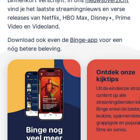
binnenkort verschijnt. In ons
nieuwsoverzicht
vind je het laatste streamingnieuws en verse
releases van
Netflix, HBO Max, Disney+, Prime
Video en Videoland
.
Download ook even de
Binge-app
voor een
nóg betere beleving.
Ontdek onze
kijktips
Uit de eindeloze str
content op alle
streamingdiensten ki
Binge enkel de beste
leukste, spannendste
grappigste en populai
films en series.