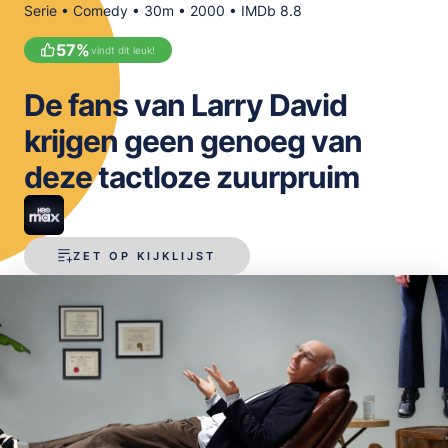
Serie • Comedy • 30m • 2000 • IMDb 8.8
OPSLAAN
57
%
vindt dit leuk!
De fans van Larry David
krijgen geen genoeg van
deze tactloze zuurpruim
ZET OP KIJKLIJST