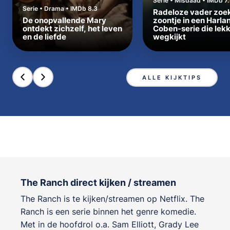
Serie • Misdaad • IMDb 7.
Serie • Drama • IMDb 8.3
Radeloze vader zoe
De onopvallende Mary
zoontje in een Harla
ontdekt zichzelf, het leven
Coben-serie die lek
en de liefde
wegkijkt
ALLE KIJKTIPS
The Ranch direct kijken / streamen
The Ranch is te kijken/streamen op Netflix. The
Ranch is een serie binnen het genre
komedie
.
Met in de hoofdrol o.a.
Sam Elliott
,
Grady Lee