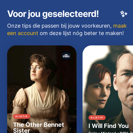
Voor jou geselecteerd!
✨
Onze tips die passen bij jouw voorkeuren,
maak
een account
om deze lijst nóg beter te maken!
KIJKTIP
KIJKTIP
The Other Bennet
I Will Find You
Sister