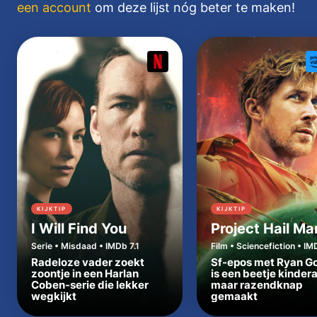
een account
om deze lijst nóg beter te maken!
KIJKTIP
KIJKTIP
I Will Find You
Project Hail Ma
Serie • Misdaad • IMDb 7.1
Film • Sciencefiction • IM
Radeloze vader zoekt
Sf-epos met Ryan Go
zoontje in een Harlan
is een beetje kinder
Coben-serie die lekker
maar razendknap
wegkijkt
gemaakt