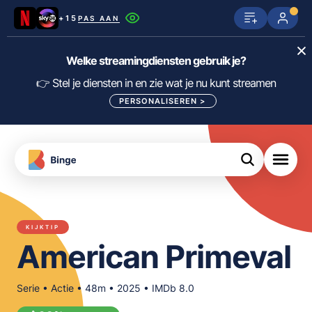
+15
PAS AAN
Netflix
SkyShowtime
Prime Video
Welke streamingdiensten gebruik je?
ijn
nge
Disney+
Videoland
HBO Max
👉 Stel je diensten in en zie wat je nu kunt streamen
PERSONALISEREN
>
NPO Start
Apple TV+
NLZIET
tips
Viaplay
Pathé Thuis
Apple TV
jsten
uws
Film1
Lumière
KIJK
KIJKTIP
meJane
Canal+
American Primeval
Download
de
FILTER FILMS EN SERIES OP MIJN
Binge
DIENSTEN
App
Serie • Actie • 48m • 2025 • IMDb 8.0
ALLES/NIETS SELECTEREN