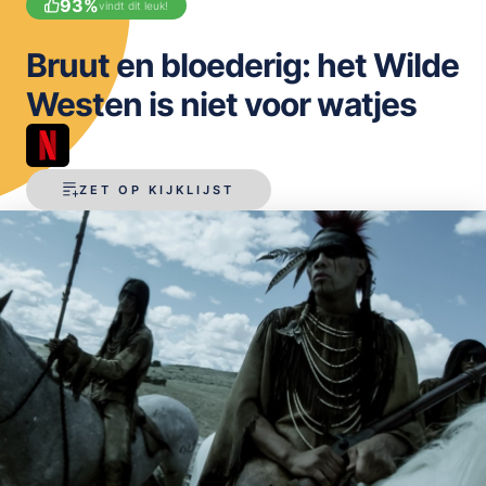
93
%
vindt dit leuk!
OPSLAAN
Bruut en bloederig: het Wilde
Westen is niet voor watjes
ZET OP KIJKLIJST