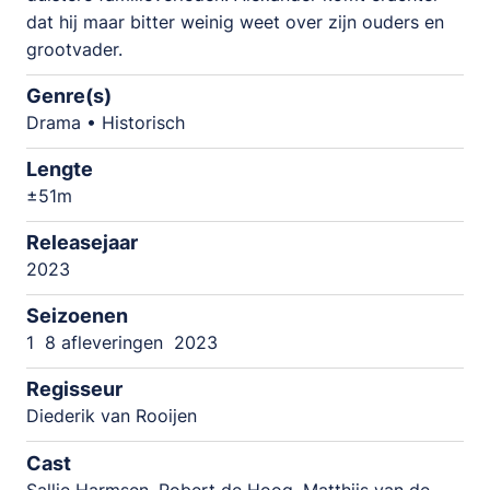
dat hij maar bitter weinig weet over zijn ouders en
grootvader.
Genre(s)
Drama • Historisch
Lengte
±51m
Releasejaar
2023
Seizoenen
1
8 afleveringen
2023
Regisseur
Diederik van Rooijen
Cast
Sallie Harmsen, Robert de Hoog, Matthijs van de