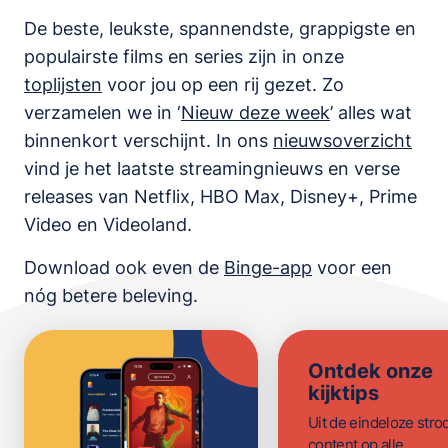
De beste, leukste, spannendste, grappigste en
populairste films en series zijn in onze
toplijsten
voor jou op een rij gezet. Zo
verzamelen we in ‘
Nieuw deze week
’ alles wat
binnenkort verschijnt. In ons
nieuwsoverzicht
vind je het laatste streamingnieuws en verse
releases van
Netflix, HBO Max, Disney+, Prime
Video en Videoland
.
Download ook even de
Binge-app
voor een
nóg betere beleving.
Ontdek onze
kijktips
Uit de eindeloze str
content op alle