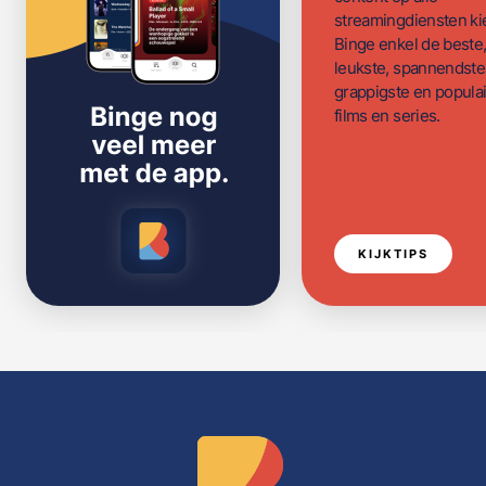
streamingdiensten ki
Binge enkel de beste
leukste, spannendste
grappigste en populai
films en series.
KIJKTIPS