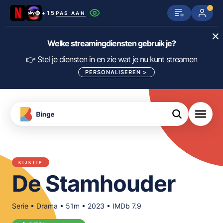
+15
PAS AAN
Netflix
SkyShowtime
Prime Video
Welke streamingdiensten gebruik je?
ijn
nge
Disney+
Videoland
HBO Max
👉 Stel je diensten in en zie wat je nu kunt streamen
PERSONALISEREN
>
NPO Start
Apple TV+
NLZIET
tips
Viaplay
Pathé Thuis
Apple TV
jsten
uws
Film1
Lumière
KIJK
KIJKTIP
meJane
Canal+
De Stamhouder
Download
de
FILTER FILMS EN SERIES OP MIJN
Binge
DIENSTEN
App
Serie • Drama • 51m • 2023 • IMDb 7.9
ALLES/NIETS SELECTEREN