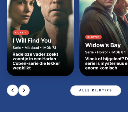
KIJKTIP
KIJKTIP
I Will Find You
Widow's Bay
Serie • Misdaad • IMDb 7.1
Serie • Horror • IMDb 8.1
Radeloze vader zoekt
zoontje in een Harlan
Vloek of bijgeloof? 
Coben-serie die lekker
serie is mysterieus e
wegkijkt
enorm komisch
ALLE KIJKTIPS