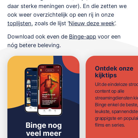
daar sterke meningen over). En die zetten we
ook weer overzichtelijk op een rij in onze
toplijsten
,
zoals de lijst
’
Nieuw deze week
’.
Download ook even de
Binge-app
voor een
nóg betere beleving.
Ontdek onze
kijktips
Uit de eindeloze str
content op alle
streamingdiensten ki
Binge enkel de beste
leukste, spannendste
grappigste en populai
films en series.