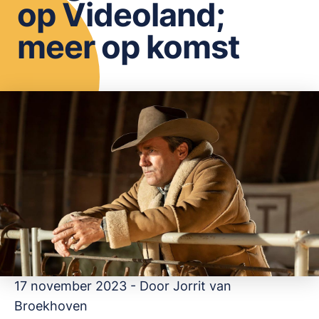
op Videoland;
OPSLAAN
meer op komst
17 november 2023 - Door
Jorrit van
Broekhoven