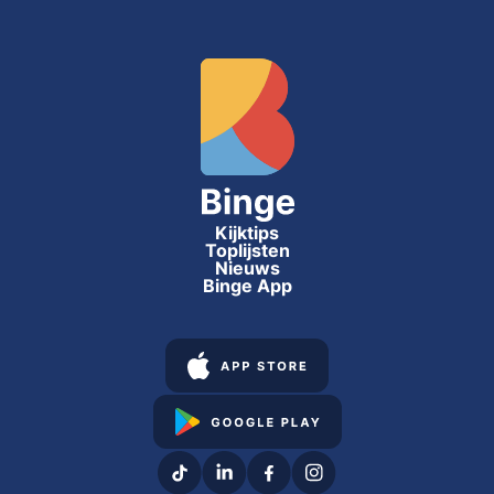
Kijktips
Toplijsten
Nieuws
Binge App