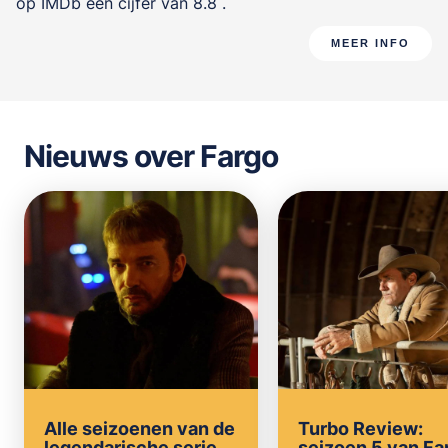
op IMDb een cijfer van 8.8 .
MEER INFO
Nieuws over Fargo
Alle seizoenen van de
Turbo Review:
legendarische serie
seizoen 5 van Far