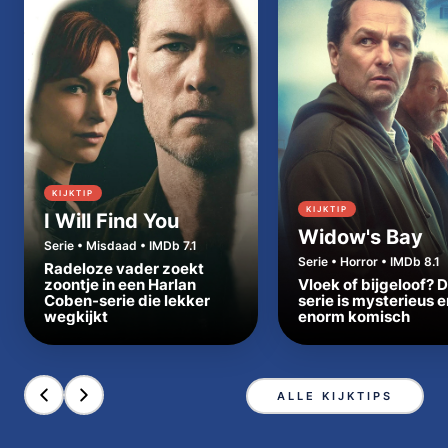
KIJKTIP
KIJKTIP
I Will Find You
Widow's Bay
Serie • Misdaad • IMDb 7.1
Serie • Horror • IMDb 8.1
Radeloze vader zoekt
zoontje in een Harlan
Vloek of bijgeloof? 
Coben-serie die lekker
serie is mysterieus e
wegkijkt
enorm komisch
ALLE KIJKTIPS