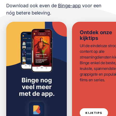
Download ook even de
Binge-app
voor een
nóg betere beleving.
Ontdek onze
kijktips
Uit de eindeloze str
content op alle
streamingdiensten ki
Binge enkel de beste
leukste, spannendste
grappigste en populai
films en series.
KIJKTIPS