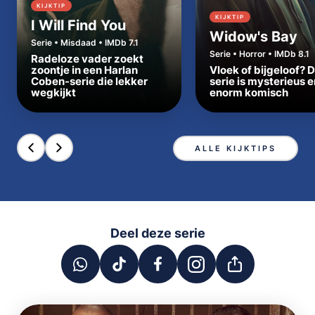
KIJKTIP
KIJKTIP
I Will Find You
Widow's Bay
Serie • Misdaad • IMDb 7.1
Serie • Horror • IMDb 8.1
Radeloze vader zoekt
zoontje in een Harlan
Vloek of bijgeloof? 
Coben-serie die lekker
serie is mysterieus e
wegkijkt
enorm komisch
ALLE KIJKTIPS
Deel deze serie