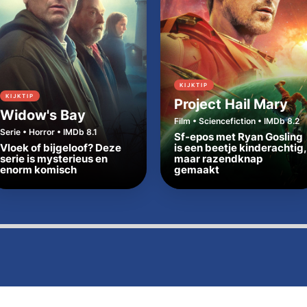
KIJKTIP
KIJKTIP
Project Hail Mary
Widow's Bay
Film • Sciencefiction • IMDb 8.2
Serie • Horror • IMDb 8.1
Sf-epos met Ryan Gosling
Vloek of bijgeloof? Deze
is een beetje kinderachtig,
serie is mysterieus en
maar razendknap
enorm komisch
gemaakt