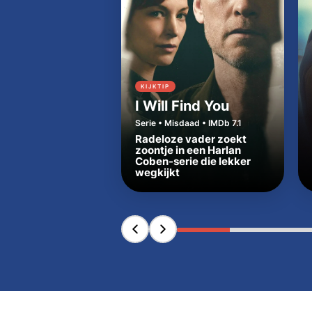
KIJKTIP
I Will Find You
Serie • Misdaad • IMDb 7.1
Radeloze vader zoekt
zoontje in een Harlan
Coben-serie die lekker
wegkijkt