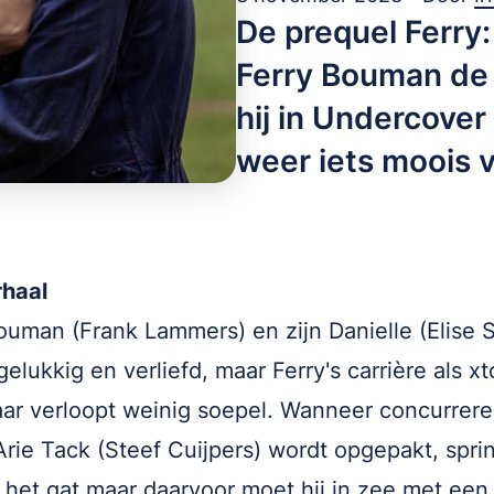
De prequel Ferry:
Ferry Bouman de 
hij in Undercover
weer iets moois 
rhaal
ouman (Frank Lammers) en zijn Danielle (Elise 
gelukkig en verliefd, maar Ferry's carrière als xt
ar verloopt weinig soepel. Wanneer concurrer
Arie Tack (Steef Cuijpers) wordt opgepakt, spri
n het gat maar daarvoor moet hij in zee met een