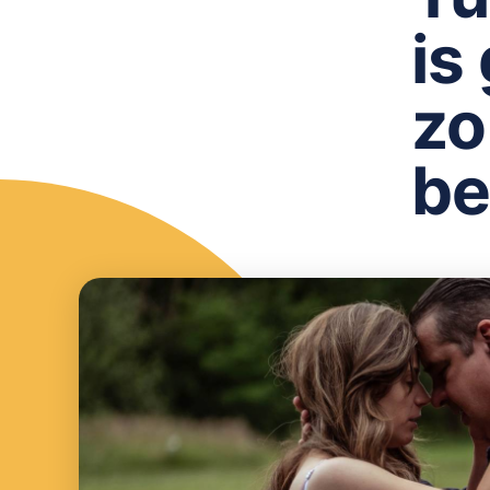
is
zo
be