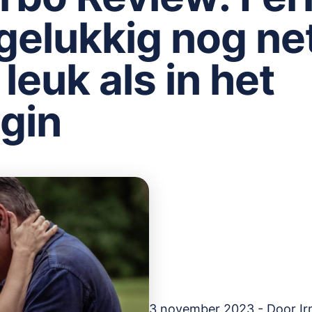
 gelukkig nog ne
 leuk als in het
gin
3 november 2023 - Door
I