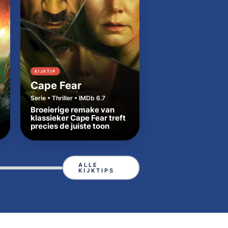
KIJKTIP
KIJKTIP
Cape Fear
Dutton Ranch
Serie • Thriller • IMDb 6.7
Serie • Western • IMDb
Broeierige remake van
Beth en Rip zetten
klassieker Cape Fear treft
Yellowstone-tradit
precies de juiste toon
in Texas
ALLE
KIJKTIPS