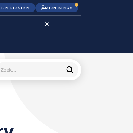
IJN LIJSTEN
MIJN BINGE
Disney+
Apple TV+
Apple TV
meJane
ry