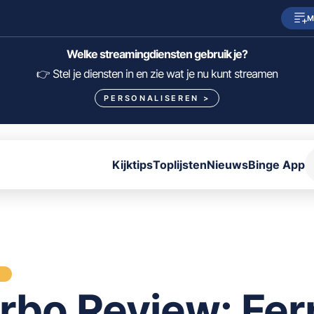
M
SkyShowtime
Prime Video
Welke streamingdiensten gebruik je?
HBO Max
NPO Start
👉 Stel je diensten in en zie wat je nu kunt streamen
PERSONALISEREN
>
Viaplay
Pathé Thuis
Lumière
KIJK
Kijktips
Toplijsten
Nieuws
Binge App
FILTER FILMS EN SERIES OP MIJN DIENSTEN
ALLES/NIETS SELECTEREN
OPSLAAN
S
rbo Review: Fer