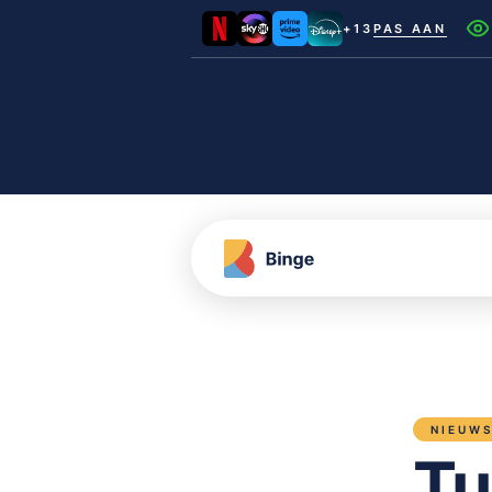
+13
PAS AAN
Netflix
Videoland
NLZIET
Film1
Canal+
NIEUW
Tu