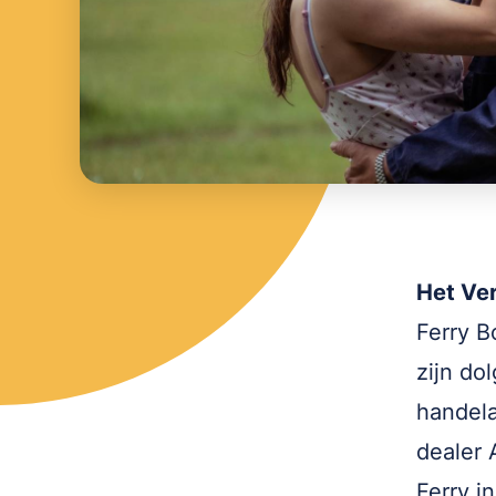
Het Ve
Ferry B
zijn dol
handela
dealer 
Ferry i