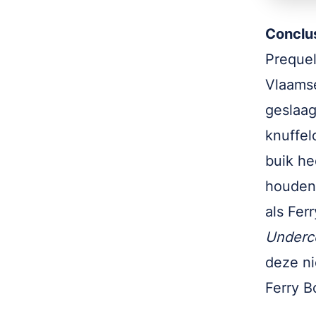
Conclu
Prequel
Vlaams
geslaag
knuffel
buik he
houden.
als Fer
Underc
deze ni
Ferry 