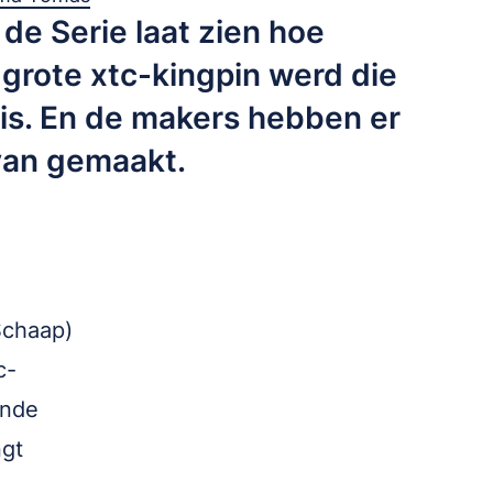
 de Serie laat zien hoe
grote xtc-kingpin werd die
 is. En de makers hebben er
van gemaakt.
Schaap)
c-
ende
ngt