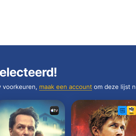
electeerd!
uw voorkeuren,
maak een account
om deze lijst 