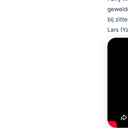
geweldd
bij zit
Lars (Y