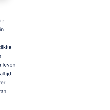
de
in
dikke
e
n leven
ltijd.
ver
van