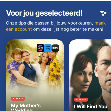
Voor jou geselecteerd!
✨
Onze tips die passen bij jouw voorkeuren,
maak
een account
om deze lijst nóg beter te maken!
KIJKTIP
KIJKTIP
My Mother's
I Will Find You
Wedding