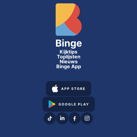
Kijktips
Toplijsten
Nieuws
Binge App