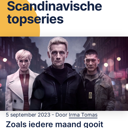
Scandinavische
OPSLAAN
topseries
5 september 2023 - Door
Irma Tomas
Zoals iedere maand gooit