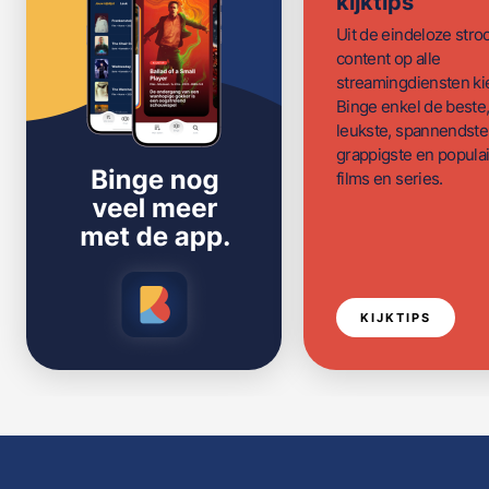
kijktips
Uit de eindeloze str
content op alle
streamingdiensten ki
Binge enkel de beste
leukste, spannendste
grappigste en populai
films en series.
KIJKTIPS