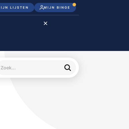
IJN LIJSTEN
MIJN BINGE
Disney+
Apple TV+
Apple TV
meJane