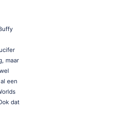
Buffy
ucifer
g, maar
 wel
 al een
Worlds
Ook dat