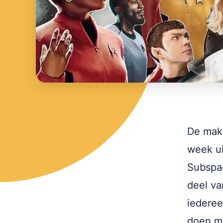
De make
week ui
Subspac
deel va
iederee
doen m