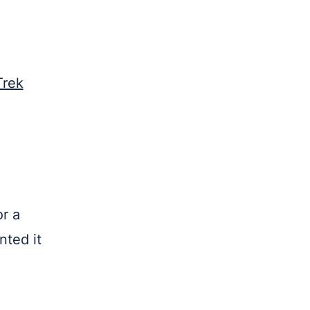
Trek
•
or a
nted it