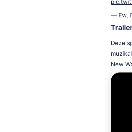
pic.tw
— Ew, 
Traile
Deze sp
muzikal
New Wor