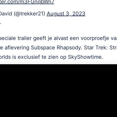
itter.com/m3FGnqbWn7
David (@trekker21)
August 3, 2023
r
eciale trailer geeft je alvast een voorproefje v
e aflevering Subspace Rhapsody. Star Trek: St
lds is exclusief te zien op SkyShowtime.