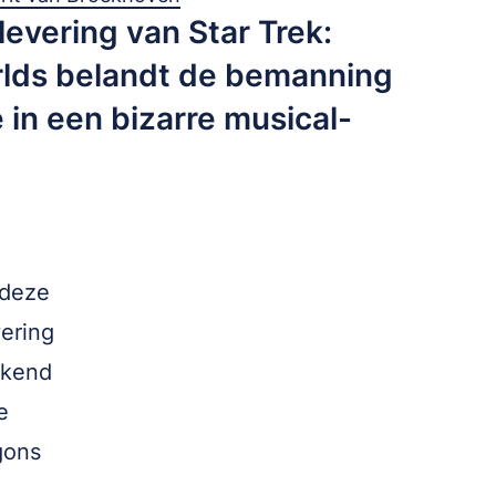
levering van Star Trek:
lds belandt de bemanning
 in een bizarre musical-
 deze
ering
ekend
e
gons