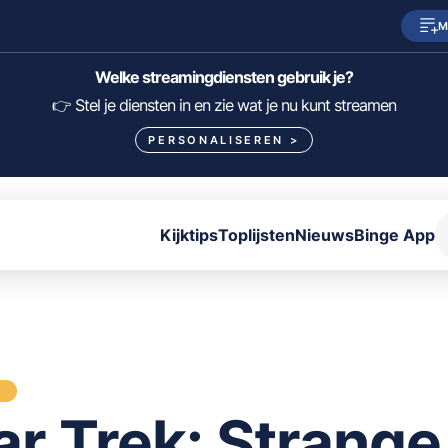
M
SkyShowtime
Prime Video
Welke streamingdiensten gebruik je?
HBO Max
NPO Start
👉 Stel je diensten in en zie wat je nu kunt streamen
PERSONALISEREN
>
Viaplay
Pathé Thuis
Lumière
KIJK
Kijktips
Toplijsten
Nieuws
Binge App
FILTER FILMS EN SERIES OP MIJN DIENSTEN
ALLES/NIETS SELECTEREN
OPSLAAN
S
ar Trek: Strange