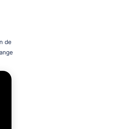
an de
range