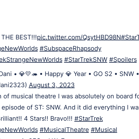
 THE BEST!!!
pic.twitter.com/QsytHBD98N
#Star
geNewWorlds
#SubspaceRhapsody
rekStrangeNewWorlds
#StarTrekSNW
#Spoilers
Dani • 💎💛🦔 • Happy 💎 Year • GO S2 • SNW 
dani2323)
August 3, 2023
n of musical theatre I was absolutely on board f
 episode of ST: SNW. And it did everything I wa
rilliant!! 4 Stars!! Bravo!!!
#StarTrek
geNewWorlds
#MusicalTheatre
#Musical