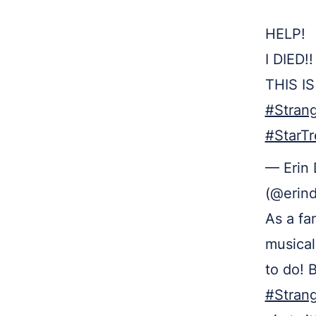
HELP!
I DIED!!
THIS IS
#Stran
#StarT
— Erin 
(@erin
As a fa
musical
to do! B
#Stran