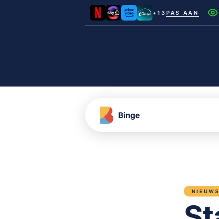
+13
PAS AAN
Netflix
Videoland
NLZIET
Film1
Canal+
NIEUW
St