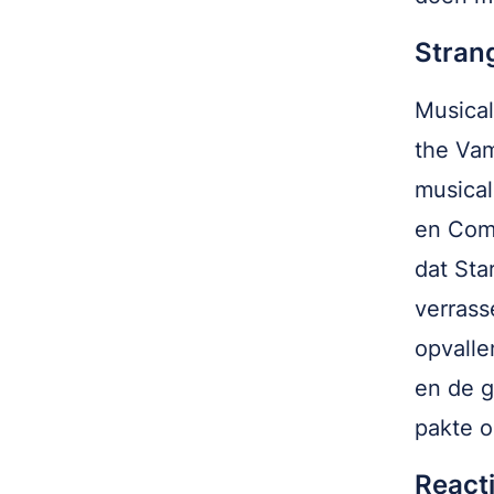
Stran
Musical
the Vam
musical
en Comm
dat Sta
verrass
opvalle
en de g
pakte o
React