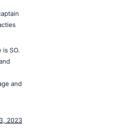
captain
acties
 is SO.
 and
tage and
3, 2023