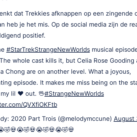
denkt dat Trekkies afknappen op een zingende 
an heb je het mis. Op de social media zijn de re
digend positief.
The
#StarTrekStrangeNewWorlds
musical episode
he whole cast kills it, but Celia Rose Gooding
na Chong are on another level. What a joyous,
ating episode. It makes me miss being on the s
my lil ❤️ out. 🖖
#StrangeNewWorlds
tter.com/QVXfiOKFtb
dy: 2020 Part Trois (@melodymccune)
August 
😭🤣💀😭🤣💀😭🤣💀😭🤣💀