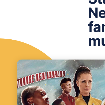
Ne
fa
mu