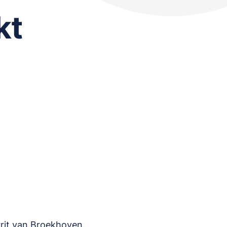
kt
rrit van Broekhoven