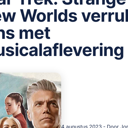
w Worlds verru
ns met
sicalaflevering
4 augustus 2023 - Door
Jo