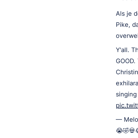
Als je 
Pike, d
overwel
Y'all. 
GOOD. T
Christi
exhilar
singing 
pic.twi
— Melo
😭🤣💀