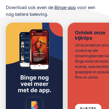
Download ook even de
Binge-app
voor een
nóg betere beleving.
Ontdek onze
kijktips
Uit de eindeloze str
content op alle
streamingdiensten ki
Binge enkel de beste
leukste, spannendste
grappigste en populai
films en series.
KIJKTIPS