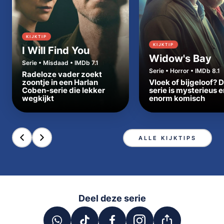
KIJKTIP
KIJKTIP
I Will Find You
Widow's Bay
Serie • Misdaad • IMDb 7.1
Serie • Horror • IMDb 8.1
Radeloze vader zoekt
zoontje in een Harlan
Vloek of bijgeloof? 
Coben-serie die lekker
serie is mysterieus e
wegkijkt
enorm komisch
ALLE KIJKTIPS
Deel deze serie