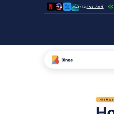
+13
PAS AAN
Netflix
Videoland
NLZIET
Film1
Canal+
NIEUW
Ho