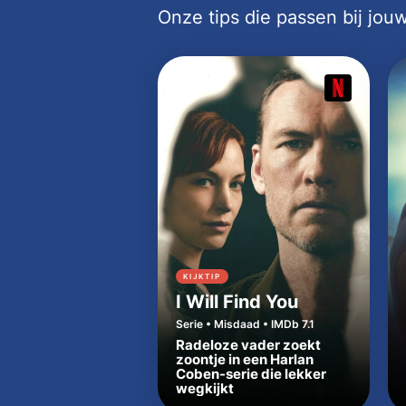
Onze tips die passen bij jo
KIJKTIP
I Will Find You
Serie • Misdaad • IMDb 7.1
Radeloze vader zoekt
zoontje in een Harlan
Coben-serie die lekker
wegkijkt