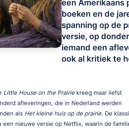
een Amerikaans p
boeken en de jar
spanning op de p
versie, op donder
iemand een afleve
ook al kritiek te 
ie
Little House on the Prairie
kreeg maar liefst
derd afleveringen, die in Nederland werden
onden als
Het kleine huis op de prairie
. De klass
nu een nieuwe versie op Netflix, waarin de familie