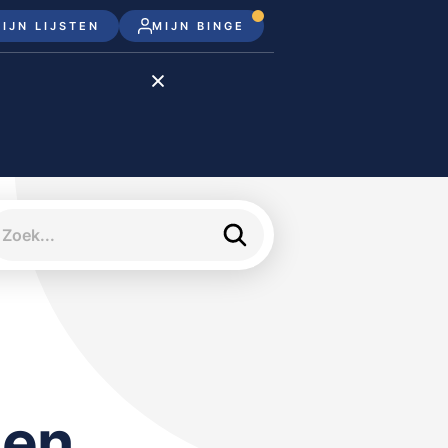
IJN LIJSTEN
MIJN BINGE
Disney+
Apple TV+
Apple TV
meJane
gen