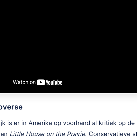
overse
ijk is er in Amerika op voorhand al kritiek op d
van
Little House on the Prairie
. Conservatieve 