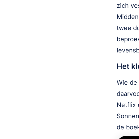
zich ve
Midden
twee do
beproev
levensb
Het kl
Wie de 
daarvoo
Netflix
Sonnens
de boe