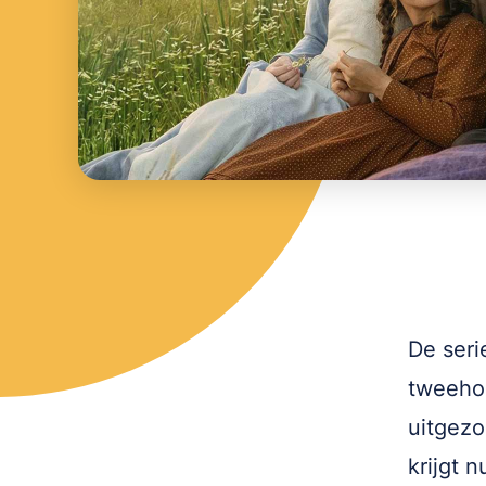
De ser
tweehon
uitgez
krijgt 