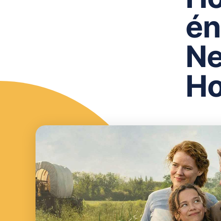
én
Ne
Ho