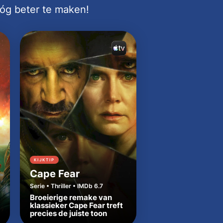
nóg beter te maken!
KIJKTIP
KIJKTIP
Cape Fear
Dutton Ranch
Serie • Thriller • IMDb 6.7
Serie • Western • IMDb
Broeierige remake van
Beth en Rip zetten
klassieker Cape Fear treft
Yellowstone-tradit
precies de juiste toon
in Texas