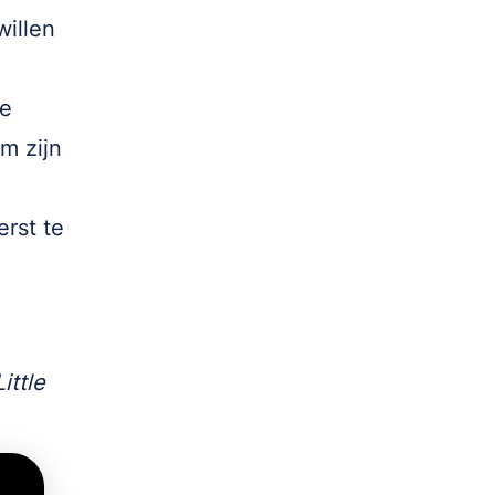
willen
se
m zijn
erst te
Little