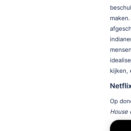
beschul
maken. 
afgesch
indiane
mensen 
idealis
kijken,
Netfli
Op dond
House o