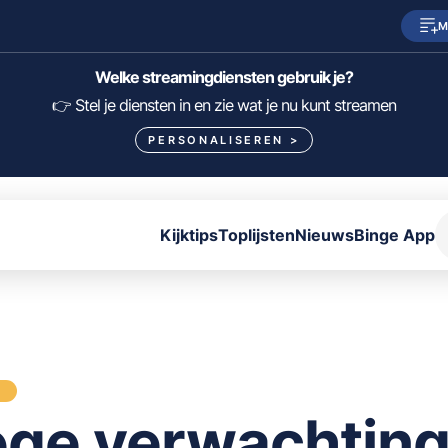
M
SkyShowtime
Prime Video
Welke streamingdiensten gebruik je?
HBO Max
NPO Start
👉 Stel je diensten in en zie wat je nu kunt streamen
PERSONALISEREN
>
Viaplay
Pathé Thuis
Lumière
KIJK
Kijktips
Toplijsten
Nieuws
Binge App
FILTER FILMS EN SERIES OP MIJN DIENSTEN
ALLES/NIETS SELECTEREN
OPSLAAN
S
ge verwachtin