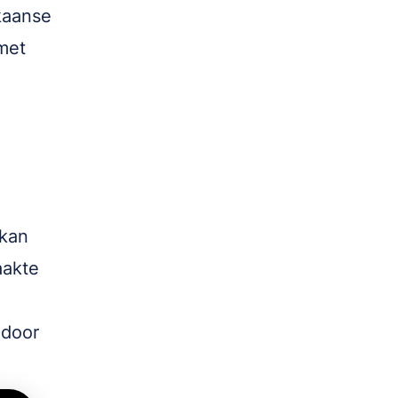
kaanse
met
 kan
aakte
 door