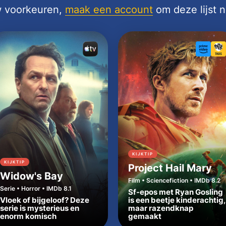
uw voorkeuren,
maak een account
om deze lijst 
KIJKTIP
KIJKTIP
Project Hail Mary
Widow's Bay
Film • Sciencefiction • IMDb 8.2
Serie • Horror • IMDb 8.1
Sf-epos met Ryan Gosling
Vloek of bijgeloof? Deze
is een beetje kinderachtig,
serie is mysterieus en
maar razendknap
enorm komisch
gemaakt