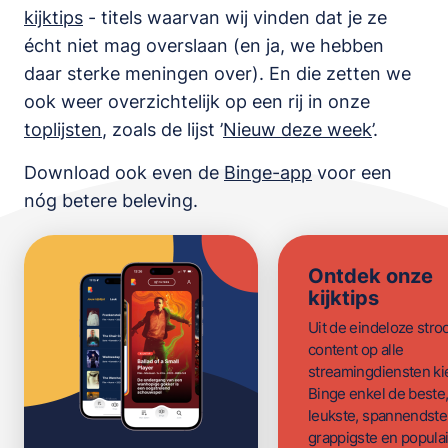
kijktips
- titels waarvan wij vinden dat je ze
écht niet mag overslaan (en ja, we hebben
daar sterke meningen over). En die zetten we
ook weer overzichtelijk op een rij in onze
toplijsten
,
zoals de lijst
’
Nieuw deze week
’.
Download ook even de
Binge-app
voor een
nóg betere beleving.
Ontdek onze
kijktips
Uit de eindeloze str
content op alle
streamingdiensten ki
Binge enkel de beste
leukste, spannendste
grappigste en populai