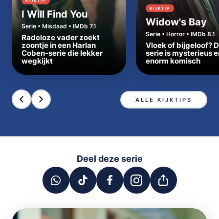
KIJKTIP
KIJKTIP
I Will Find You
Widow's Bay
Serie • Misdaad • IMDb 7.1
Serie • Horror • IMDb 8.1
Radeloze vader zoekt
zoontje in een Harlan
Vloek of bijgeloof? 
Coben-serie die lekker
serie is mysterieus e
wegkijkt
enorm komisch
ALLE KIJKTIPS
Deel deze serie