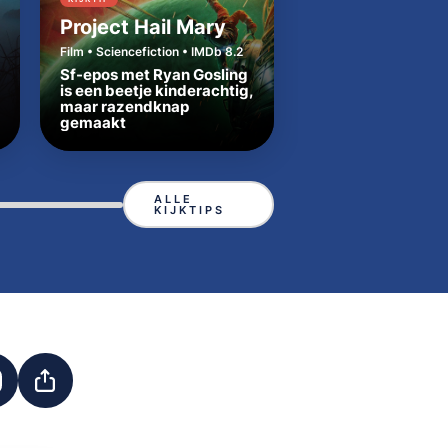
KIJKTIP
Project Hail Mary
Cape Fear
Film • Sciencefiction • IMDb 8.2
Serie • Thriller • IMDb 
Sf-epos met Ryan Gosling
is een beetje kinderachtig,
Broeierige remake
maar razendknap
klassieker Cape Fe
gemaakt
precies de juiste t
ALLE
KIJKTIPS