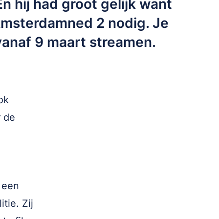
 hij had groot gelijk want
msterdamned 2 nodig. Je
 vanaf 9 maart streamen.
ok
 de
 een
ie. Zij