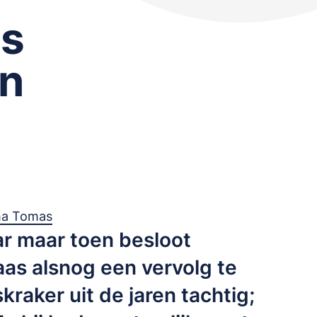
is
en
ma Tomas
ar maar toen besloot
aas alsnog een vervolg te
kraker uit de jaren tachtig;