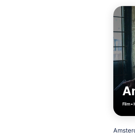
A
Film •
Amsterd