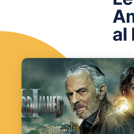
Am
al