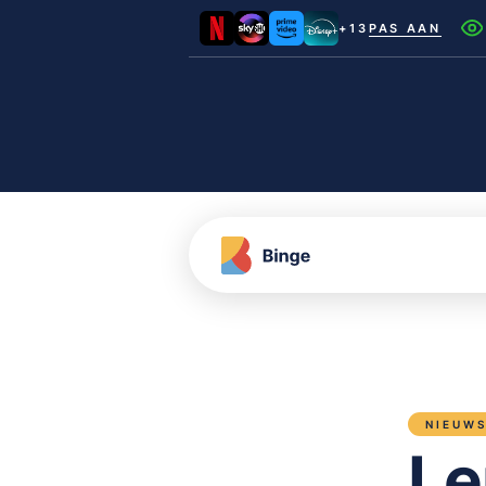
+13
PAS AAN
Netflix
Videoland
NLZIET
Film1
Canal+
NIEUW
Le