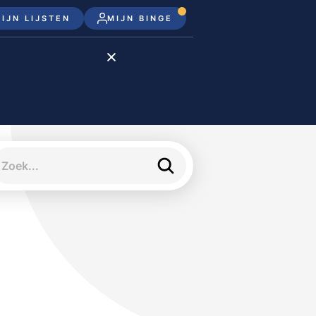
IJN LIJSTEN
MIJN BINGE
Disney+
Apple TV+
Apple TV
meJane