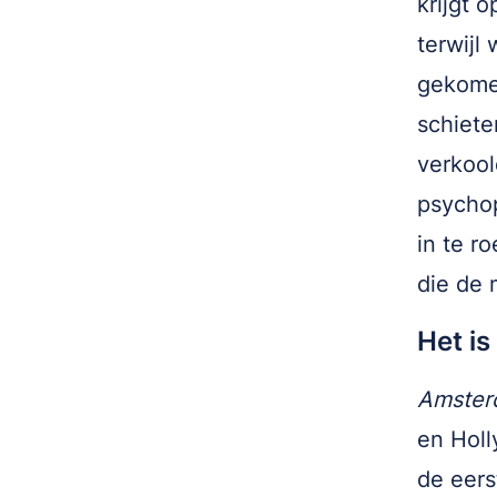
krijgt 
terwijl 
gekomen
schiete
verkool
psychop
in te r
die de 
Het is
Amster
en Holl
de eers