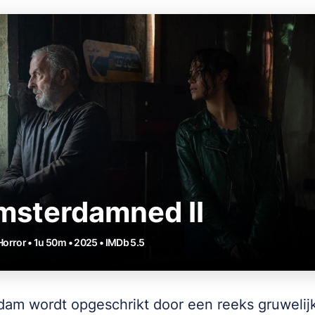
msterdamned II
 Horror • 1u 50m • 2025 • IMDb 5.5
am wordt opgeschrikt door een reeks gruwelij