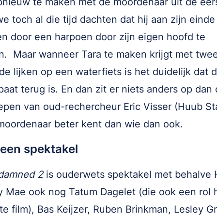
opnieuw te maken met de moordenaar uit de eers
we toch al die tijd dachten dat hij aan zijn eind
 door een harpoen door zijn eigen hoofd te
n. Maar wanneer Tara te maken krijgt met twe
de lijken op een waterfiets is het duidelijk dat 
aat terug is. En dan zit er niets anders op dan
oepen van oud-rechercheur Eric Visser (Huub St
moordenaar beter kent dan wie dan ook.
 een spektakel
damned 2
is ouderwets spektakel met behalve
y Mae ook nog Tatum Dagelet (die ook een rol 
te film), Bas Keijzer, Ruben Brinkman, Lesley Gr