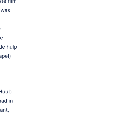
te film
e was
e
de
 de hulp
apel)
 Huub
had in
ant,