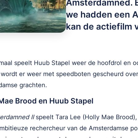
Amsterdamned. En
we hadden een A
kan de actiefilm
maal speelt Huub Stapel weer de hoofdrol en o
 wordt er weer met speedboten gescheurd over
damse grachten.
 Mae Brood en Huub Stapel
erdamned II
speelt Tara Lee (Holly Mae Brood),
mbitieuze rechercheur van de Amsterdamse polit