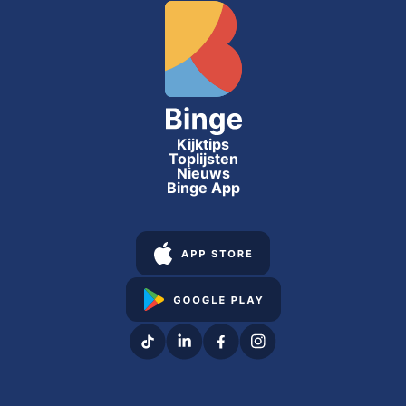
Kijktips
Toplijsten
Nieuws
Binge App