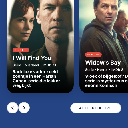
KIJKTIP
KIJKTIP
I Will Find You
Widow's Bay
Serie • Misdaad • IMDb 7.1
Serie • Horror • IMDb 8.1
Radeloze vader zoekt
zoontje in een Harlan
Vloek of bijgeloof? 
Coben-serie die lekker
serie is mysterieus e
wegkijkt
enorm komisch
ALLE KIJKTIPS