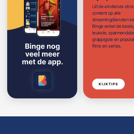
Uit de eindeloze str
content op alle
streamingdiensten ki
Binge enkel de beste
leukste, spannendste
grappigste en populai
films en series.
KIJKTIPS