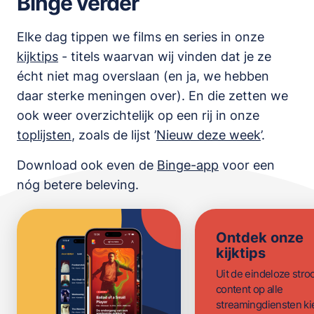
Binge verder
Elke dag tippen we films en series in onze
kijktips
- titels waarvan wij vinden dat je ze
écht niet mag overslaan (en ja, we hebben
daar sterke meningen over). En die zetten we
ook weer overzichtelijk op een rij in onze
toplijsten
,
zoals de lijst
’
Nieuw deze week
’.
Download ook even de
Binge-app
voor een
nóg betere beleving.
Ontdek onze
kijktips
Uit de eindeloze str
content op alle
streamingdiensten ki