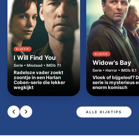
KIJKTIP
KIJKTIP
I Will Find You
Widow's Bay
Serie • Misdaad • IMDb 7.1
Serie • Horror • IMDb 8.1
Radeloze vader zoekt
zoontje in een Harlan
Vloek of bijgeloof? 
Coben-serie die lekker
serie is mysterieus e
wegkijkt
enorm komisch
ALLE KIJKTIPS