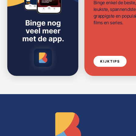
Binge enkel de beste
leukste, spannendste
grappigste en populai
films en series.
KIJKTIPS