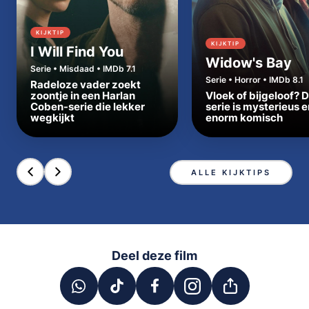
KIJKTIP
KIJKTIP
I Will Find You
Widow's Bay
Serie • Misdaad • IMDb 7.1
Serie • Horror • IMDb 8.1
Radeloze vader zoekt
zoontje in een Harlan
Vloek of bijgeloof? 
Coben-serie die lekker
serie is mysterieus e
wegkijkt
enorm komisch
ALLE KIJKTIPS
Deel deze film