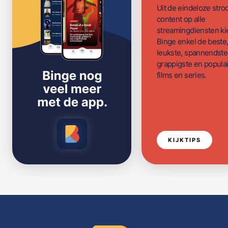
Uit de eindeloze str
content op alle
streamingdiensten ki
Binge enkel de beste
leukste, spannendste
grappigste en populai
films en series.
KIJKTIPS