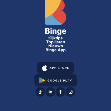
Kijktips
Toplijsten
Nieuws
Binge App