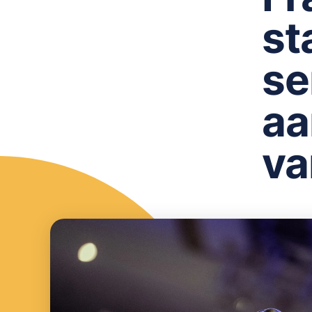
st
se
aa
va