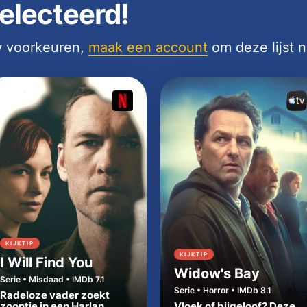
electeerd!
uw voorkeuren,
maak een account
om deze lijst 
KIJKTIP
KIJKTIP
I Will Find You
Widow's Bay
Serie • Misdaad • IMDb 7.1
Serie • Horror • IMDb 8.1
Radeloze vader zoekt
zoontje in een Harlan
Vloek of bijgeloof? Deze