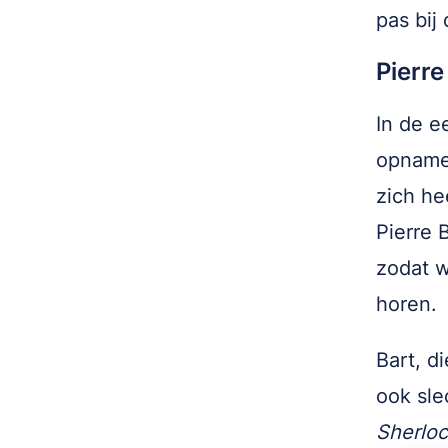
pas bij 
Pierr
In de e
opname 
zich he
Pierre 
zodat w
horen.
Bart, d
ook sle
Sherlo