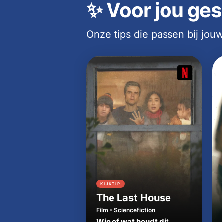
✨
Voor jou ges
Onze tips die passen bij jo
KIJKTIP
The Last House
Film • Sciencefiction
Wie of wat houdt dit