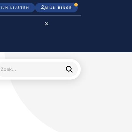
IJN LIJSTEN
MIJN BINGE
Disney+
Apple TV+
Apple TV
meJane