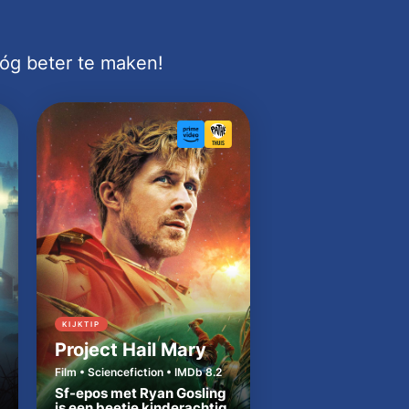
nóg beter te maken!
KIJKTIP
KIJKTIP
Project Hail Mary
Cape Fear
Film • Sciencefiction • IMDb 8.2
Serie • Thriller • IMDb 
Sf-epos met Ryan Gosling
is een beetje kinderachtig,
Broeierige remake