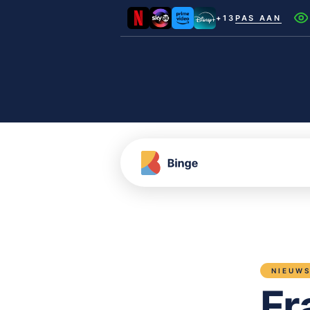
+13
PAS AAN
Netflix
Videoland
NLZIET
Film1
Canal+
NIEUW
Fr