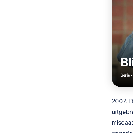
Bl
Serie 
2007. D
uitgebr
misdaad