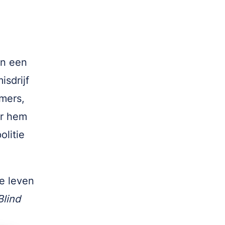
an een
sdrijf
mers,
er hem
olitie
te leven
Blind