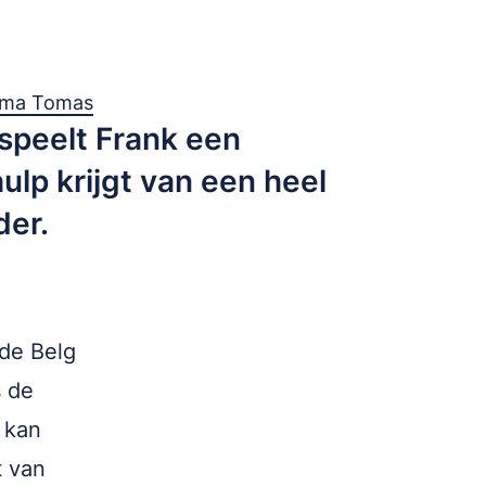
rma Tomas
e speelt Frank een
ulp krijgt van een heel
der.
 de Belg
s de
 kan
t van