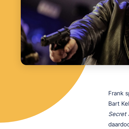
Frank s
Bart Ke
Secret 
daardoo