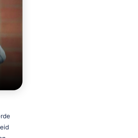
erde
heid