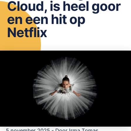
Cloud, is heel goor
OPSLAAN
en een hit op
Netflix
5 november 2025 - Door
Irma Tomas