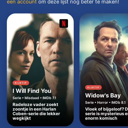
een account
om deze lijst nóg beter te maken!
KIJKTIP
KIJKTIP
I Will Find You
Widow's Bay
Serie • Misdaad • IMDb 7.1
Serie • Horror • IMDb 8.1
Radeloze vader zoekt
zoontje in een Harlan
Vloek of bijgeloof? 
Coben-serie die lekker
serie is mysterieus e
wegkijkt
enorm komisch