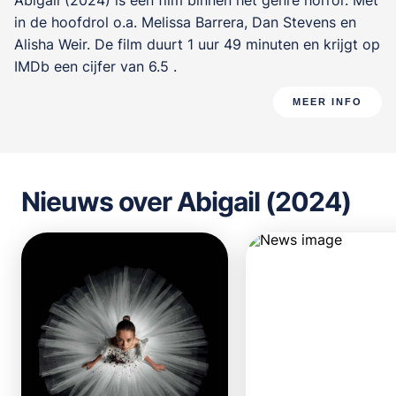
Abigail (2024) is een film binnen het genre
horror
. Met
in de hoofdrol o.a.
Melissa Barrera
,
Dan Stevens
en
Alisha Weir
. De film duurt 1 uur 49 minuten en krijgt op
IMDb een cijfer van 6.5 .
MEER INFO
Nieuws over Abigail (2024)