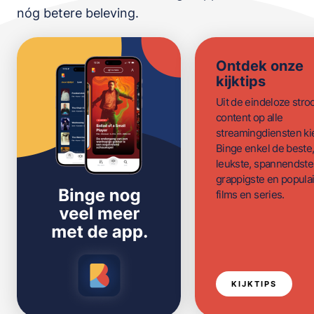
nóg betere beleving.
Ontdek onze
kijktips
Uit de eindeloze str
content op alle
streamingdiensten ki
Binge enkel de beste
leukste, spannendste
grappigste en populai
films en series.
KIJKTIPS