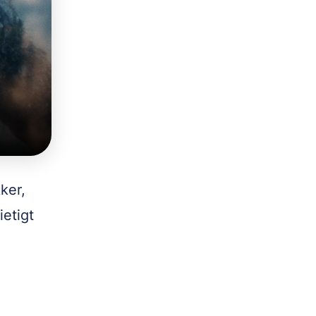
ker,
etigt