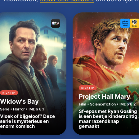
KIJKTIP
KIJKTIP
Project Hail Mary
Widow's Bay
Film • Sciencefiction • IMDb 8.2
Serie • Horror • IMDb 8.1
Sf-epos met Ryan Gosling
Vloek of bijgeloof? Deze
is een beetje kinderachtig,
serie is mysterieus en
maar razendknap
enorm komisch
gemaakt