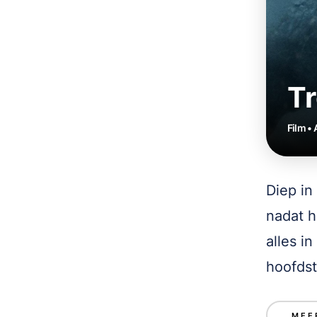
Tr
Film • 
Diep in
nadat h
alles i
hoofdst
MEE