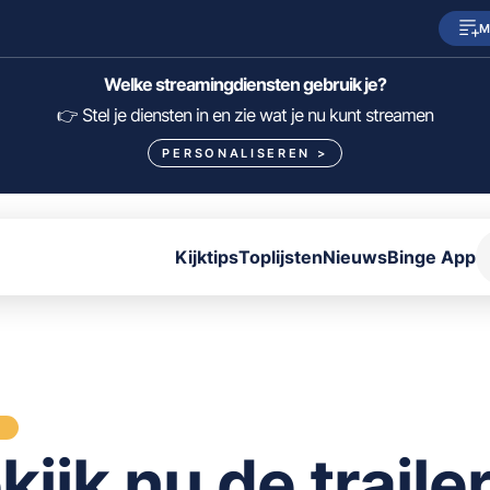
M
SkyShowtime
Prime Video
Welke streamingdiensten gebruik je?
HBO Max
NPO Start
👉 Stel je diensten in en zie wat je nu kunt streamen
PERSONALISEREN
>
Viaplay
Pathé Thuis
Lumière
KIJK
Kijktips
Toplijsten
Nieuws
Binge App
FILTER FILMS EN SERIES OP MIJN DIENSTEN
ALLES/NIETS SELECTEREN
OPSLAAN
S
kijk nu de traile