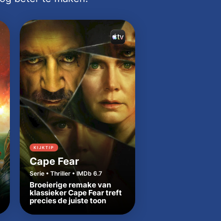
KIJKTIP
KIJKTIP
Cape Fear
Dutton Ranch
Serie • Thriller • IMDb 6.7
Serie • Western • IMDb
Broeierige remake van
Beth en Rip zetten
klassieker Cape Fear treft
Yellowstone-tradit
precies de juiste toon
in Texas