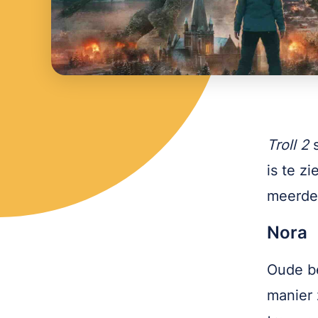
Troll 2
s
is te z
meerder
Nora
Oude b
manier 