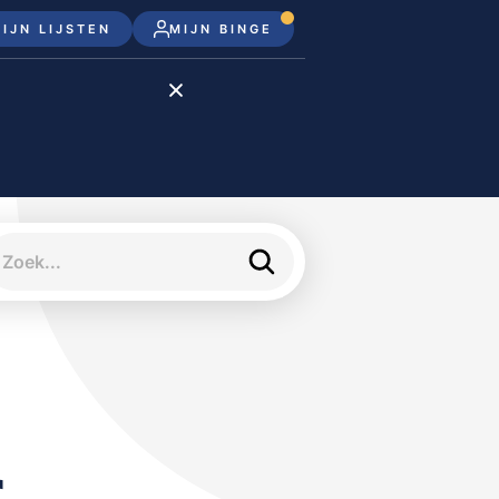
IJN LIJSTEN
MIJN BINGE
Disney+
Apple TV+
Apple TV
meJane
r