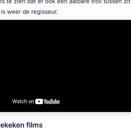
s te zien dat er ook een aaibare troll tussen zit
is weer de regisseur.
bekeken films