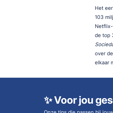
Het eer
103 mil
Netflix
de top 
Socieda
over de
elkaar 
✨
Voor jou ges
Onze tips die passen bij jo