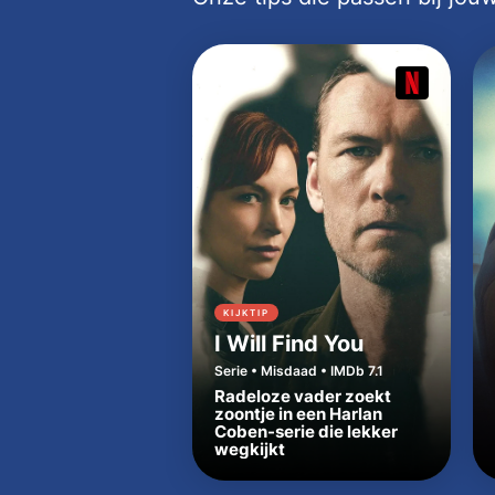
KIJKTIP
I Will Find You
Serie • Misdaad • IMDb 7.1
Radeloze vader zoekt
zoontje in een Harlan
Coben-serie die lekker
wegkijkt