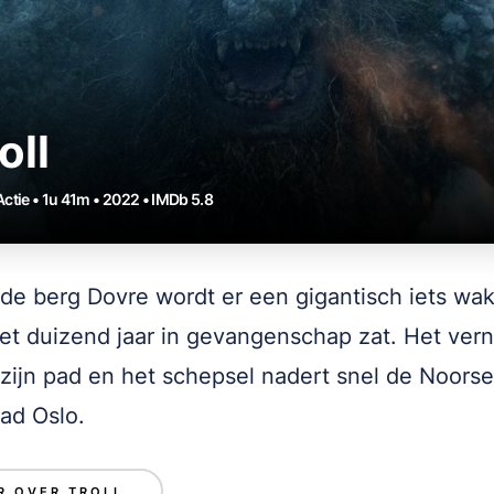
oll
Actie • 1u 41m • 2022 • IMDb 5.8
 de berg Dovre wordt er een gigantisch iets wak
et duizend jaar in gevangenschap zat. Het verni
n zijn pad en het schepsel nadert snel de Noorse
ad Oslo.
R OVER TROLL