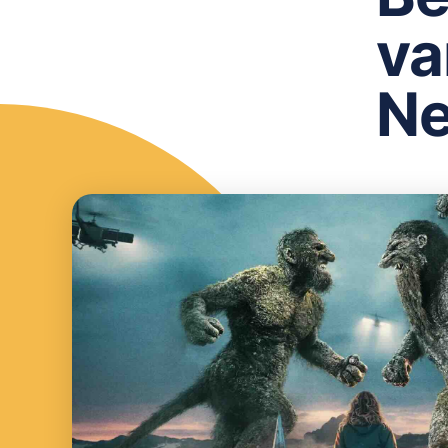
va
Ne