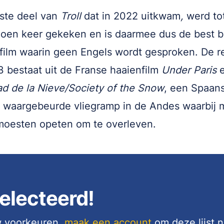
ste deel van
Troll
dat in 2022 uitkwam
,
werd to
joen keer gekeken en is daarmee dus de best 
-film waarin geen Engels wordt gesproken. De r
3 bestaat uit de Franse haaienfilm
Under Paris
d de la Nieve/Society of the Snow
, een Spaans
 waargebeurde vliegramp in de Andes waarbij
moesten opeten om te overleven.
electeerd!
uw voorkeuren,
maak een account
om deze lijst 