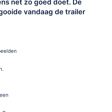
tens net zo goed doet. De
gooide vandaag de trailer
beelden
en.
 een