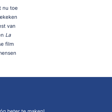
t nu toe
bekeken
est van
en
La
e film
 mensen
nóg beter te maken!