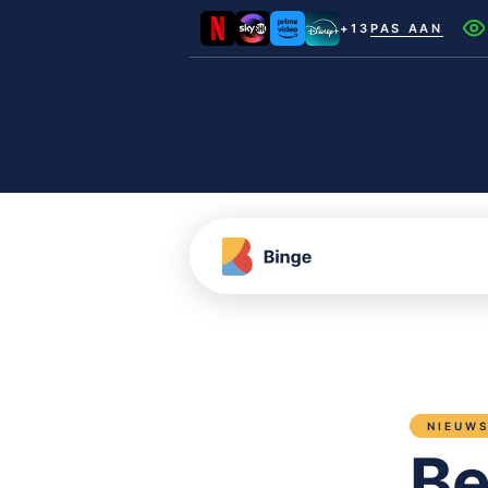
+13
PAS AAN
Netflix
Videoland
NLZIET
Film1
Canal+
NIEUW
Be