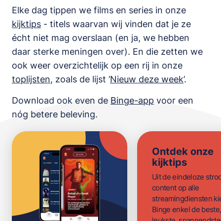
Elke dag tippen we films en series in onze
kijktips
- titels waarvan wij vinden dat je ze
écht niet mag overslaan (en ja, we hebben
daar sterke meningen over). En die zetten we
ook weer overzichtelijk op een rij in onze
toplijsten
,
zoals de lijst
’
Nieuw deze week
’.
Download ook even de
Binge-app
voor een
nóg betere beleving.
Ontdek onze
kijktips
Uit de eindeloze str
content op alle
streamingdiensten ki
Binge enkel de beste
leukste, spannendste