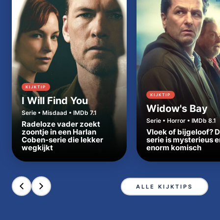
KIJKTIP
KIJKTIP
I Will Find You
Widow's Bay
Serie • Misdaad • IMDb 7.1
Serie • Horror • IMDb 8.1
Radeloze vader zoekt
zoontje in een Harlan
Vloek of bijgeloof? 
Coben-serie die lekker
serie is mysterieus e
wegkijkt
enorm komisch
ALLE KIJKTIPS