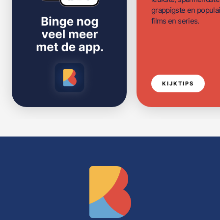
grappigste en populai
films en series.
KIJKTIPS