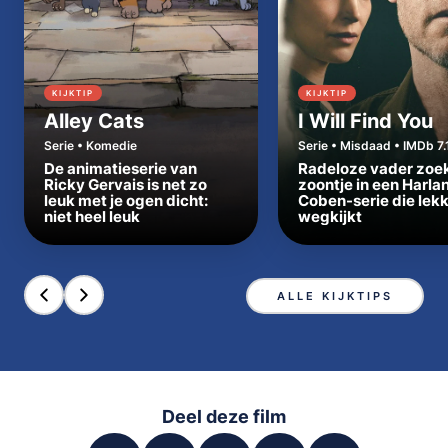
KIJKTIP
KIJKTIP
Alley Cats
I Will Find You
Serie • Komedie
Serie • Misdaad • IMDb 7.
De animatieserie van
Radeloze vader zoe
Ricky Gervais is net zo
zoontje in een Harla
leuk met je ogen dicht:
Coben-serie die lek
niet heel leuk
wegkijkt
ALLE KIJKTIPS
Deel deze film