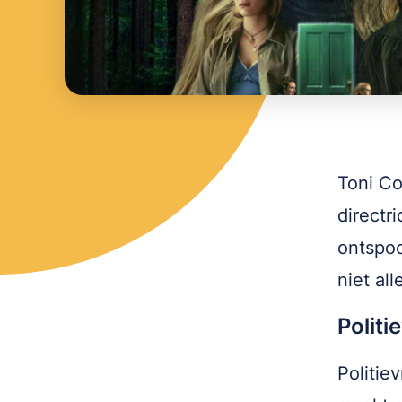
Toni Co
directr
ontspoo
niet all
Politi
Politie