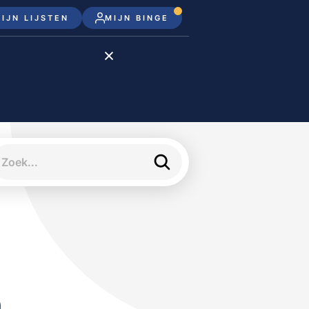
IJN LIJSTEN
MIJN BINGE
Disney+
Apple TV+
Apple TV
meJane
n