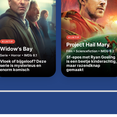
KIJKTIP
KIJKTIP
Project Hail Mary
Widow's Bay
Film • Sciencefiction • IMDb 8.2
Serie • Horror • IMDb 8.1
Sf-epos met Ryan Gosling
Vloek of bijgeloof? Deze
is een beetje kinderachtig,
serie is mysterieus en
maar razendknap
enorm komisch
gemaakt