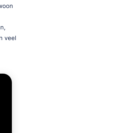
ewoon
n,
n veel