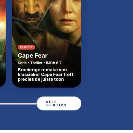
KIJKTIP
KIJKTIP
Cape Fear
Dutton Ranch
Serie • Thriller • IMDb 6.7
Serie • Western • IMDb
Broeierige remake van
Beth en Rip zetten
klassieker Cape Fear treft
Yellowstone-tradit
precies de juiste toon
in Texas
ALLE
KIJKTIPS