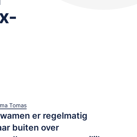
x-
rma Tomas
 kwamen er regelmatig
aar buiten over