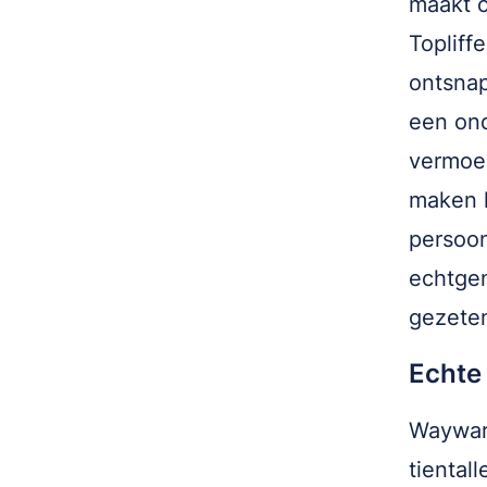
maakt c
Topliffe
ontsnap
een ond
vermoed
maken h
persoon
echtgen
gezete
Echte
Wayward
tiental