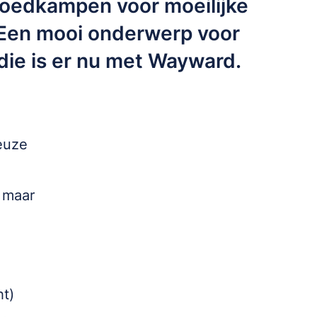
edkampen voor moeilijke
. Een mooi onderwerp voor
die is er nu met Wayward.
ieuze
, maar
ht)