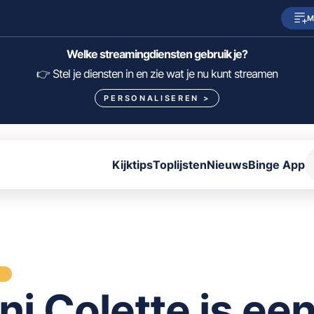
M
SkyShowtime
Prime Video
Welke streamingdiensten gebruik je?
HBO Max
NPO Start
👉 Stel je diensten in en zie wat je nu kunt streamen
PERSONALISEREN
>
Viaplay
Pathé Thuis
Lumière
KIJK
Kijktips
Toplijsten
Nieuws
Binge App
FILTER FILMS EN SERIES OP MIJN DIENSTEN
ALLES/NIETS SELECTEREN
OPSLAAN
S
ni Colette is ee