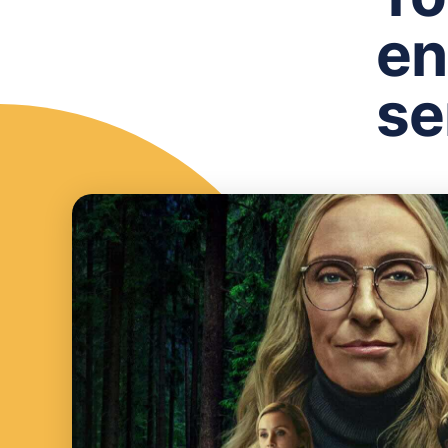
en
se