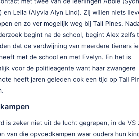
ontact met twee van de leerlingen Abbie (Syd
) en Leila (Alyvia Alyn Lind). Zij willen niets lie
pen en zo ver mogelijk weg bij Tall Pines. Nad
erzoek begint na de school, begint Alex zelfs 
en dat de verdwijning van meerdere tieners ie
eeft met de school en met Evelyn. En het is
lijk voor de politieagente want haar zwangere
ote heeft jaren geleden ook een tijd op Tall Pi
n.
 kampen
 is zeker niet uit de lucht gegrepen, in de VS 
len van die opvoedkampen waar ouders hun kin