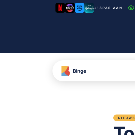
+13
PAS AAN
Netflix
Videoland
NLZIET
Film1
Canal+
NIEUW
To