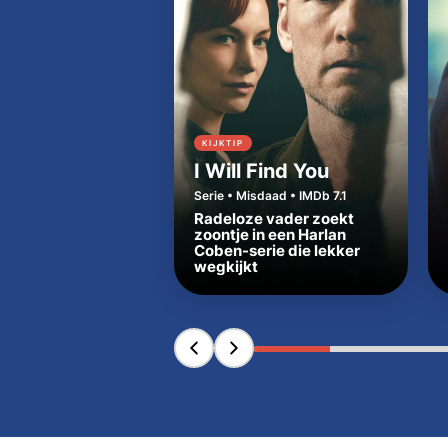
KIJKTIP
I Will Find You
Serie • Misdaad • IMDb 7.1
Radeloze vader zoekt
zoontje in een Harlan
Coben-serie die lekker
wegkijkt