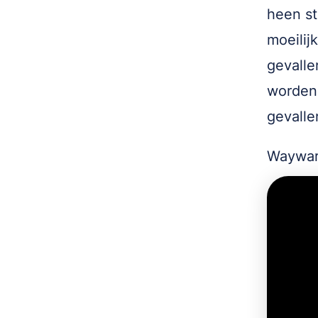
heen st
moeilij
gevall
worden 
gevalle
Wayward