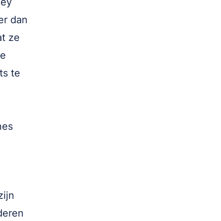
ney
ver dan
at ze
te
ts te
nes
zijn
deren